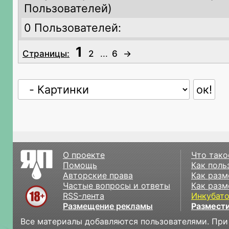
Пользователей)
0 Пользователей:
1
Страницы:
2
...
6
→
О проекте
Что тако
Помощь
Как поль
Авторские права
Как разм
Частые вопросы и ответы
Как разм
RSS-лента
Инкубат
Размещение рекламы
Размести
Все материалы добавляются пользователями. При