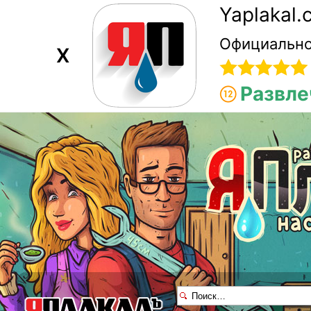
Yaplakal
Официально
X
Развле