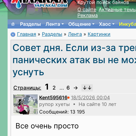
Крутой поиск баянов
О сайте
Активные тем
Реклама
Разделы
Лента
Общение
Хаос
Инкуб
Главная
»
Разделы
»
Лента
»
Картинки
Совет дня. Если из-за тре
панических атак вы не м
уснуть
1
Страницы:
2
...
6
→
Kent595616
рупор хуеты • На сайте 10 лет
Сообщений: 13 195
Все очень просто