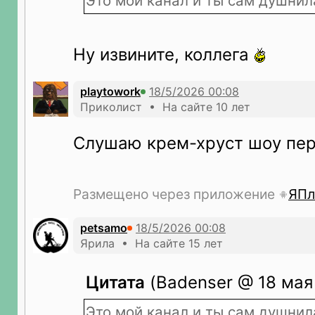
Это мой канал и ты сам душнила
Ну извините, коллега
playtowork
Приколист • На сайте 10 лет
Слушаю крем-хруст шоу пе
Размещено через приложение
ЯПл
petsamo
Ярила • На сайте 15 лет
Цитата
(Badenser @ 18 мая
Это мой канал и ты сам душнила