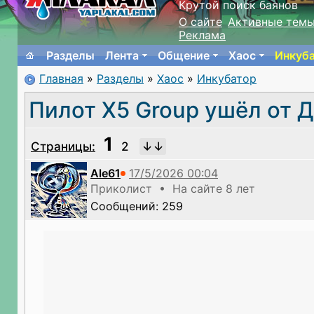
Крутой поиск баянов
О сайте
Активные тем
Реклама
Разделы
Лента
Общение
Хаос
Инкуб
Главная
»
Разделы
»
Хаос
»
Инкубатор
Пилот X5 Group ушёл от 
1
Страницы:
2
Ale61
Приколист • На сайте 8 лет
Сообщений: 259