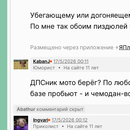
Убегающему или догоняеще
По мне так обоим пиздюлей 
Размещено через приложение
ЯПл
KabanJ
Юморист • На сайте 11 лет
ДПСник мото берёг? По любо
базе пробьют - и чемодан-во
Abathur
комментарий скрыт
Ingvari
Приколист • На сайте 11 лет