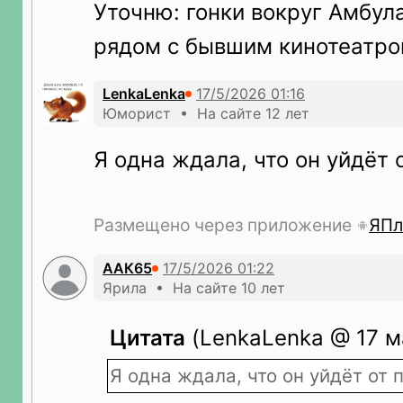
Уточню: гонки вокруг Амбул
рядом с бывшим кинотеатро
LenkaLenka
Юморист • На сайте 12 лет
Я одна ждала, что он уйдёт 
Размещено через приложение
ЯПл
ААК65
Ярила • На сайте 10 лет
Цитата
(LenkaLenka @ 17 ма
Я одна ждала, что он уйдёт от 