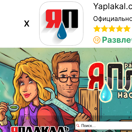
Yaplakal
Официально
X
Развле