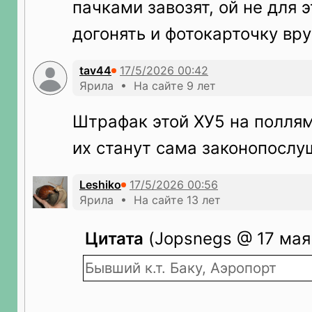
пачками завозят, ой не для э
догонять и фотокарточку вр
tav44
Ярила • На сайте 9 лет
Штрафак этой ХУ5 на поллям
их станут сама законопослу
Leshiko
Ярила • На сайте 13 лет
Цитата
(Jopsnegs @ 17 мая 
Бывший к.т. Баку, Аэропорт