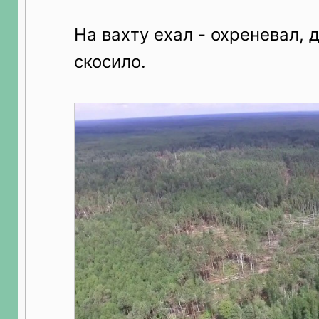
На вахту ехал - охреневал, 
скосило.