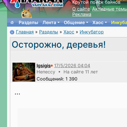
Крутой поиск баянов
О сайте
Активные тем
Реклама
Разделы
Лента
Общение
Хаос
Инкуб
Главная
»
Разделы
»
Хаос
»
Инкубатор
Осторожно, деревья!
Igsigis
Непессу • На сайте 11 лет
Сообщений: 1 390
...