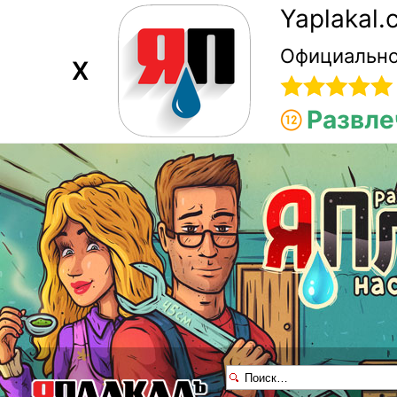
Yaplakal
Официально
X
Развле