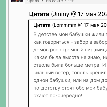
Ярила • На сайте 7 лет
Цитата
(Jmmy @ 17 мая 202
Цитата
(Lommmm @ 17 мая 202
В детстве мои бабушки жили 
как говориться - забор в забо
домов рос огромный пирамид
Какая была высота не знаю, н
ствола была больше метра. И 
сильный ветер, тополь кренил
одной бабушки, или на дом др
по-детству стоят обе мои баб
охают по-очерёдно!