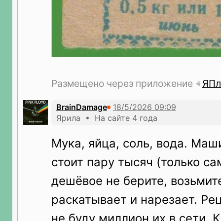
Размещено через приложение
ЯПл
BrainDamage
Ярила • На сайте 4 года
Мука, яйца, соль, вода. Ма
стоит пару тысяч (только са
дешёвое не берите, возьмит
раскатывает и нарезает. Ре
не буду миллион их в сети. 