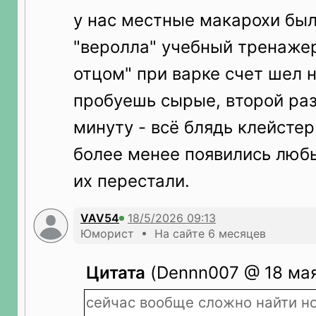
у нас местные макарохи бы
"веролла" учебный тренажер
отцом" при варке счет шел 
пробуешь сырые, второй ра
минуту - всё блядь клейстер
более менее появились любы
их перестали.
VAV54
Юморист • На сайте 6 месяцев
Цитата
(Dennn007 @ 18 мая
сейчас вообще сложно найти но