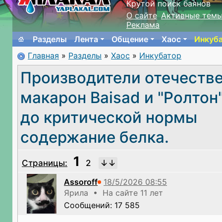
Крутой поиск баянов
О сайте
Активные тем
Реклама
Разделы
Лента
Общение
Хаос
Инкуб
Главная
»
Разделы
»
Хаос
»
Инкубатор
Производители отечеств
макарон Baisad и "Ролтон
до критической нормы
содержание белка.
1
Страницы:
2
Assoroff
Ярила • На сайте 11 лет
Сообщений: 17 585