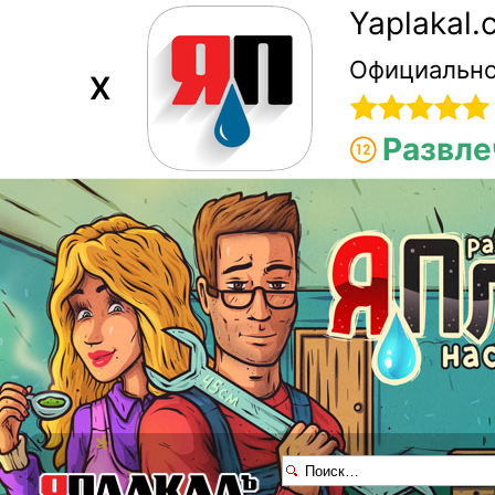
Yaplakal
Официально
X
Развле