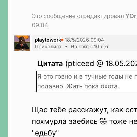
Это сообщение отредактировал
YOr
09:04
playtowork
Приколист • На сайте 10 лет
Цитата
(pticeed @ 18.05.20
Я это говно и в тучные годы не 
подавно. Жить пока охота.
Щас тебе расскажут, как ос
похмурла заебись 🤣 тоже н
"едьбу"