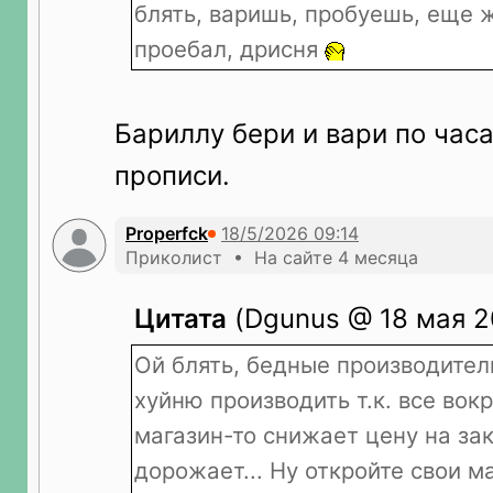
блять, варишь, пробуешь, еще 
проебал, дрисня
Бариллу бери и вари по часа
прописи.
Properfck
Приколист • На сайте 4 месяца
Цитата
(Dgunus @ 18 мая 2
Ой блять, бедные производите
хуйню производить т.к. все вок
магазин-то снижает цену на зак
дорожает... Ну откройте свои м