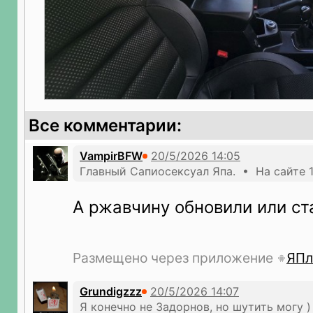
Все комментарии:
VampirBFW
Главный Сапиосексуал Япа. • На сайте 1
А ржавчину обновили или ст
Размещено через приложение
ЯПл
Grundigzzz
Я конечно не Задорнов, но шутить могу )