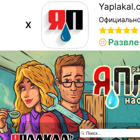
Yaplakal
Официально
X
Развле