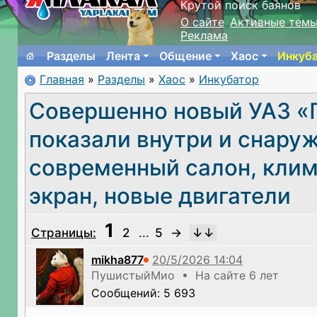
Крутой поиск баянов
О сайте
Активные тем
Реклама
Разделы
Лента
Общение
Хаос
Инкуб
Главная
»
Разделы
»
Хаос
»
Инкубатор
Совершенно новый УАЗ «
показали внутри и снаруж
современный салон, клим
экран, новые двигатели
1
Страницы:
2
...
5
→
mikha877
ПушистыйМио • На сайте 6 лет
Сообщений: 5 693