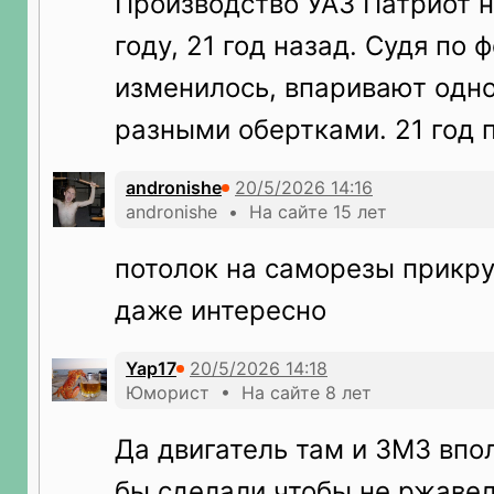
Производство УАЗ Патриот н
году, 21 год назад. Судя по ф
изменилось, впаривают одно
разными обертками. 21 год п
andronishe
andronishe • На сайте 15 лет
потолок на саморезы прикр
даже интересно
Yap17
Юморист • На сайте 8 лет
Да двигатель там и ЗМЗ впо
бы сделали чтобы не ржавел 