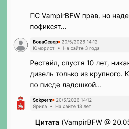
ПС VampirBFW прав, но наде
пофиксят...
ВоваСевер
Юморист • На сайте 3 года
Рестайл, спустя 10 лет, ника
дизель только из крупного. 
по писде ладошкой...
Sokperm
Ярила • На сайте 13 лет
Цитата
(VampirBFW @ 20.05