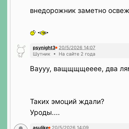
внедорожник заметно осве
psynight3
Шутник • На сайте 2 года
Ваууу, ващщщщееее, два ля
Таких эмоций ждали?
Уроды....
asulike