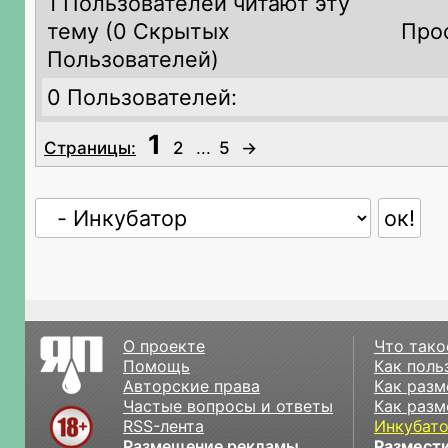
1 Пользователей читают эту
тему (
0 Скрытых
Про
Пользователей)
0 Пользователей:
1
Страницы:
2
...
5
→
О проекте
Что тако
Помощь
Как поль
Авторские права
Как разм
Частые вопросы и ответы
Как разм
RSS-лента
Инкубат
Размещение рекламы
Размести