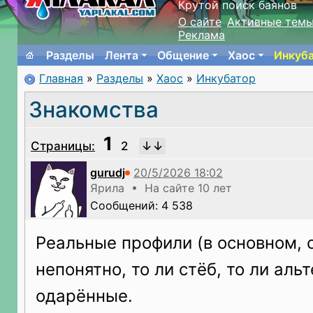
Крутой поиск баянов
О сайте
Активные тем
Реклама
Разделы
Лента
Общение
Хаос
Инкуб
Главная
»
Разделы
»
Хаос
»
Инкубатор
Знакомства
1
Страницы:
2
gurudj
Ярила • На сайте 10 лет
Сообщений: 4 538
Реальные профили (в основном, с
непонятно, то ли стëб, то ли аль
одарëнные.