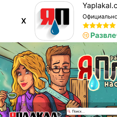
Yaplakal
Официально
X
Развле