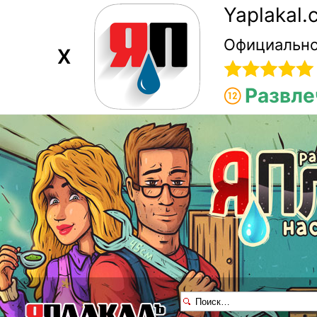
Yaplakal
Официально
X
Развле