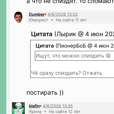
а что не спиздят. то сломаю
Dumber
Юморист • На сайте 11 лет
Цитата
(Лырик @ 4 июн 202
Цитата
(ПионерБоБ @ 4 июн 20
Ищут, что можно спиздить 😄
Чё сразу спиздить? Отжать.
постирать ))
klafin
Ярила • На сайте 12 лет