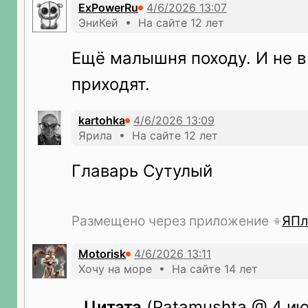
ExPowerRu
ЭниКей • На сайте 12 лет
Ещё малышня походу. И не в
приходят.
kartohka
Ярила • На сайте 12 лет
Главарь Сутулый
Размещено через приложение
ЯПл
Motorisk
Хочу на море • На сайте 14 лет
Цитата
(Patamushta @ 4 ию