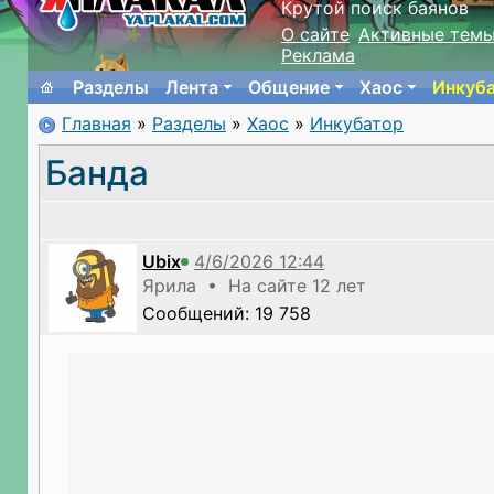
Крутой поиск баянов
О сайте
Активные тем
Реклама
Разделы
Лента
Общение
Хаос
Инкуб
Главная
»
Разделы
»
Хаос
»
Инкубатор
Банда
Ubix
Ярила • На сайте 12 лет
Сообщений: 19 758