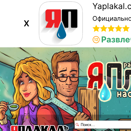
Yaplakal
Официально
X
Развле