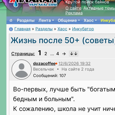
Крутой поиск баянов
О сайте
Активные тем
Реклама
Разделы
Лента
Общение
Хаос
Инкуб
Главная
»
Разделы
»
Хаос
»
Инкубатор
Жизнь после 50+ (советы
1
Страницы:
2
...
4
→
dozacoffee
Весельчак • На сайте 2 года
Сообщений: 107
Во-первых, лучше быть "богатым
бедным и больным".
К сожалению, школа не учит нич