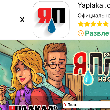
Yaplakal
Официально
X
Развле