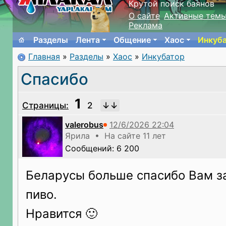
Крутой поиск баянов
О сайте
Активные тем
Реклама
Разделы
Лента
Общение
Хаос
Инкуб
Главная
»
Разделы
»
Хаос
»
Инкубатор
Спасибо
1
Страницы:
2
valerobus
Ярила • На сайте 11 лет
Сообщений: 6 200
Беларусы больше спасибо Вам з
пиво.
Нравится 🙂