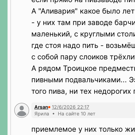
А "Аливария" какое было лет
- у них там при заводе барч
маленький, с круглыми стол
где стоя надо пить - возьмё
с собой пару слоиков трёхлит
А рядом Троицкое предмест
пивными подвальчиками... Э
того пива, ни тех недорогих
Arsan
Ярила • На сайте 10 лет
приемлемое у них только жи