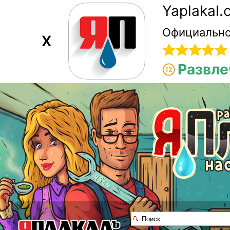
Yaplakal
Официально
X
Развле