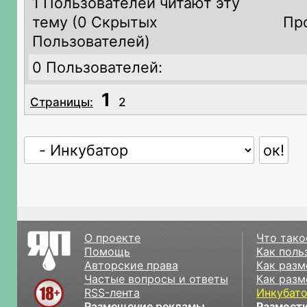
1 Пользователей читают эту
тему (
0 Скрытых
Пр
Пользователей)
0 Пользователей:
1
Страницы:
2
О проекте
Что тако
Помощь
Как поль
Авторские права
Как разм
Частые вопросы и ответы
Как разм
RSS-лента
Инкубат
Размещение рекламы
Размести