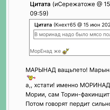
Цитата
(иСережатоже @ 15
09:59)
Цитата
(Кнехт65 @ 15 июн 202
В моринад надо было мясо п
МорЕнад же
МАРЫНАД ващьпето! Марын
а,, хстати! именно МОРИНА
Мории, сам Торин-факинщит 
Потом говорят пердит сильн