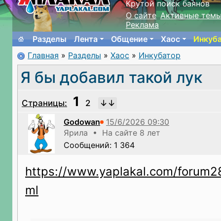
Крутой поиск баянов
О сайте
Активные тем
Реклама
Разделы
Лента
Общение
Хаос
Инкуб
Главная
»
Разделы
»
Хаос
»
Инкубатор
Я бы добавил такой лук
1
Страницы:
2
Godowan
Ярила • На сайте 8 лет
Сообщений: 1 364
https://www.yaplakal.com/forum2
ml