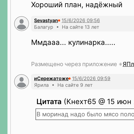
Хороший план, надёжный
Sevastyan
Балагур • На сайте 13 лет
Ммдааа... кулинарка.....
Размещено через приложение
ЯПл
иСережатоже
Ярила • На сайте 9 лет
Цитата
(Кнехт65 @ 15 июн 
В моринад надо было мясо пол