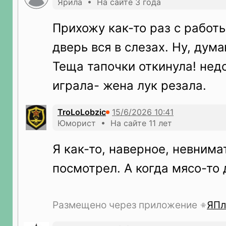
Ярила • На сайте 3 года
Прихожу как-то раз с работ
дверь вся в слезах. Ну, дума
Теща тапочки откинула! нед
играла- жена лук резала.
TroLoLobzic
Юморист • На сайте 11 лет
Я как-то, наверное, невнима
посмотрел. А когда мясо-то
Размещено через приложение
ЯПл