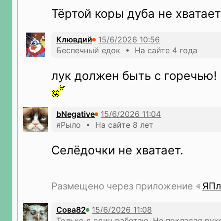
Тёртой коры дуба не хватает
Клювдий
Беспечный едок • На сайте 4 года
лук должен быть с горечью! 
bNegative
яРыло • На сайте 8 лет
Селёдочки не хватает.
Размещено через приложение
ЯПл
Сова82
Только я один работаю. Не покладая рук