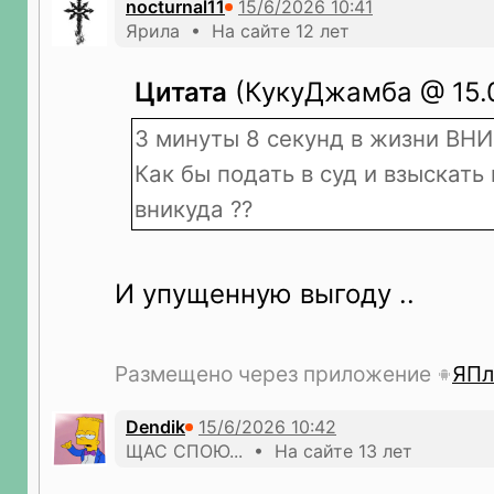
nocturnal11
Ярила • На сайте 12 лет
Цитата
(КукуДжамба @ 15.0
3 минуты 8 секунд в жизни ВН
Как бы подать в суд и взыскать
вникуда ??
И упущенную выгоду ..
Размещено через приложение
ЯПл
Dendik
ЩАС СПОЮ... • На сайте 13 лет