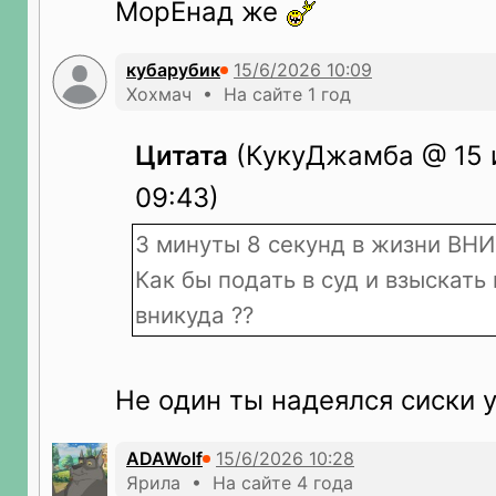
МорЕнад же
кубарубик
Хохмач • На сайте 1 год
Цитата
(КукуДжамба @ 15 
09:43)
3 минуты 8 секунд в жизни ВН
Как бы подать в суд и взыскать
вникуда ??
Не один ты надеялся сиски 
ADAWolf
Ярила • На сайте 4 года