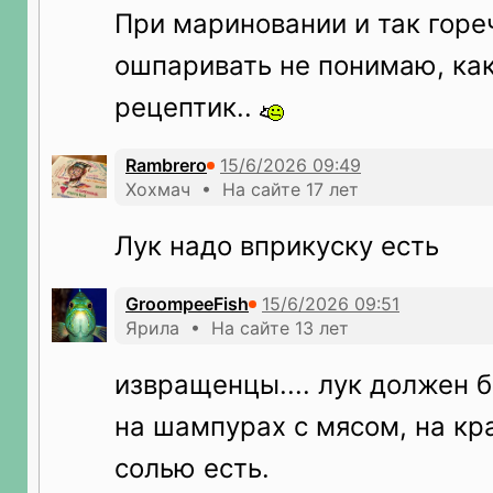
При мариновании и так гореч
ошпаривать не понимаю, как
рецептик..
Rambrero
Хохмач • На сайте 17 лет
Лук надо вприкуску есть
GroompeeFish
Ярила • На сайте 13 лет
извращенцы.... лук должен 
на шампурах с мясом, на кр
солью есть.