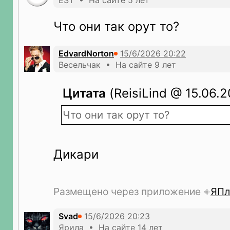
EST • На сайте 5 лет
Что они так орут то?
EdvardNorton
Весельчак • На сайте 9 лет
Цитата
(ReisiLind @ 15.06.2
Что они так орут то?
Дикари
Размещено через приложение
ЯПл
Svad
Ярила • На сайте 14 лет