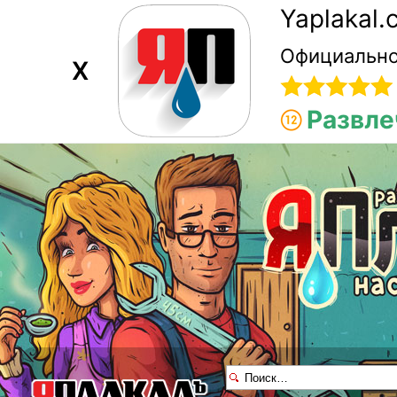
Yaplakal
Официально
X
Развле