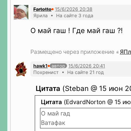
Fartotto
Ярила • На сайте 3 года
О май гаш ! Где май гаш ?!
Размещено через приложение
ЯПл
hawk1
автор
Похренист • На сайте 21 год
Цитата
(Steban @ 15 июн 20
Цитата
(EdvardNorton @ 15 июн
О май гад
Ватафак