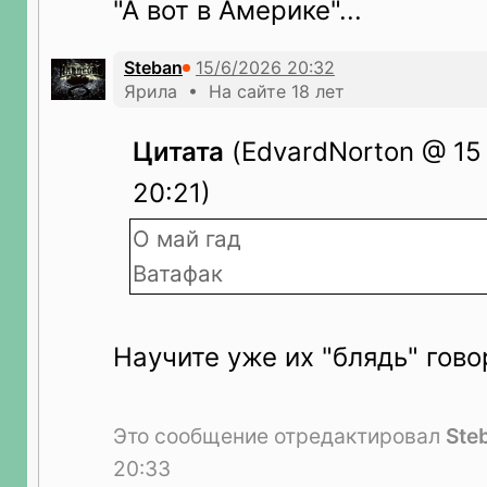
"А вот в Америке"...
Steban
Ярила • На сайте 18 лет
Цитата
(EdvardNorton @ 15
20:21)
О май гад
Ватафак
Научите уже их "блядь" говор
Это сообщение отредактировал
Ste
20:33