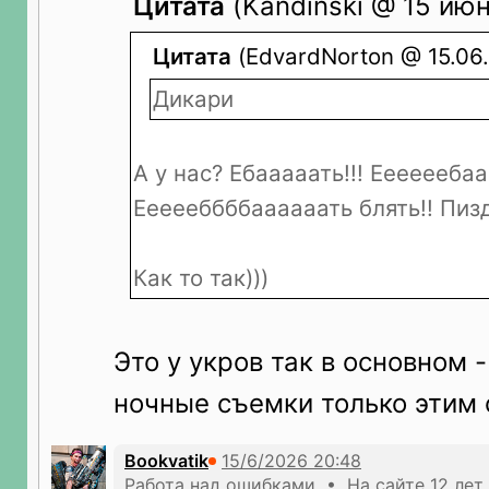
Цитата
(Kandinski @ 15 июн
Цитата
(EdvardNorton @ 15.06.
Дикари
А у нас? Ебааааать!!! Еееееебааа
Еееееббббаааааать блять!! Пиз
Как то так)))
Это у укров так в основном -
ночные съемки только этим
Bookvatik
Работа над ошибками • На сайте 12 лет