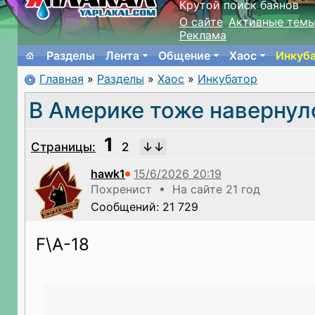
Крутой поиск баянов
О сайте
Активные тем
Реклама
Разделы
Лента
Общение
Хаос
Инкуб
Главная
»
Разделы
»
Хаос
»
Инкубатор
В Америке тоже навернул
1
Страницы:
2
hawk1
Похренист • На сайте 21 год
Сообщений: 21 729
F\A-18