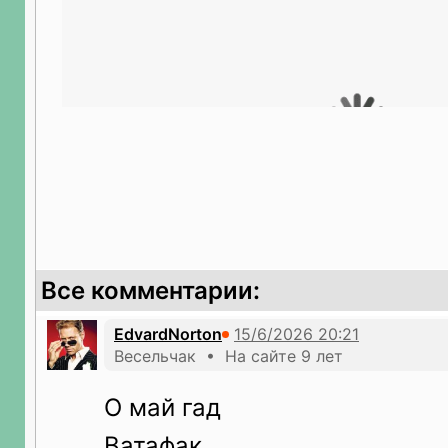
Все комментарии:
EdvardNorton
Весельчак • На сайте 9 лет
О май гад
Ватафак