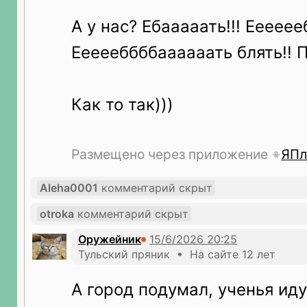
А у нас? Ебааааать!!! Ееееееб
Еееееббббаааааать блять!! 
Как то так)))
Размещено через приложение
ЯПл
Aleha0001
комментарий скрыт
otroka
комментарий скрыт
Оружейник
Тульский пряник • На сайте 12 лет
А город подумал, ученья иду