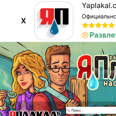
Yaplakal
Официально
X
Развле