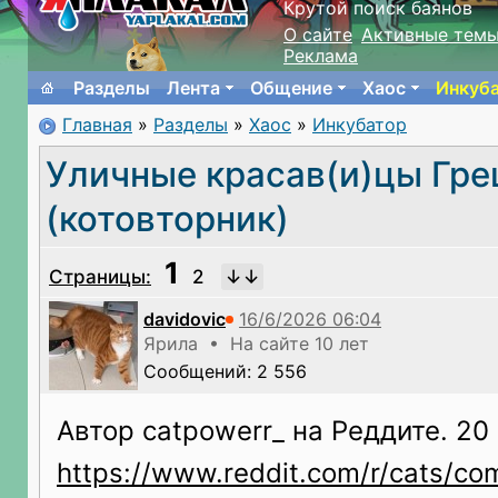
Крутой поиск баянов
О сайте
Активные тем
Реклама
Разделы
Лента
Общение
Хаос
Инкуб
Главная
»
Разделы
»
Хаос
»
Инкубатор
Уличные красав(и)цы Гре
(котовторник)
1
Страницы:
2
davidovic
Ярила • На сайте 10 лет
Сообщений: 2 556
Автор catpowerr_ на Реддите. 20
https://www.reddit.com/r/cats/com