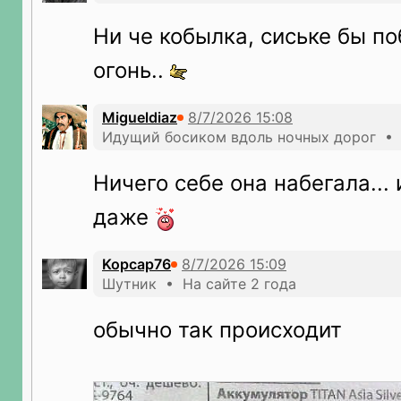
Ни че кобылка, сиське бы п
огонь..
Migueldiaz
Идущий босиком вдоль ночных дорог • Н
Ничего себе она набегала...
даже
Kopcap76
Шутник • На сайте 2 года
обычно так происходит