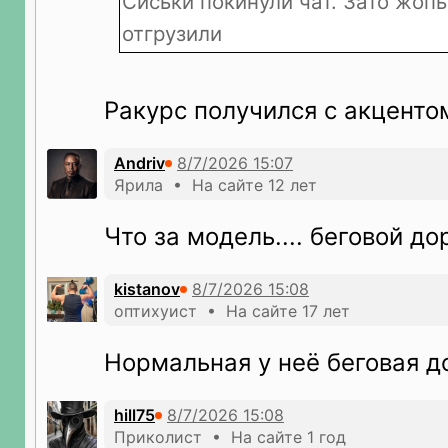
Сиськи покинули чат. Зато жопы
отгрузили
Ракурс получился с акценто
Andriv
Ярила • На сайте 12 лет
Что за модель.... беговой д
kistanov
оптихуист • На сайте 17 лет
Нормальная у неё беговая д
hill75
Приколист • На сайте 1 год