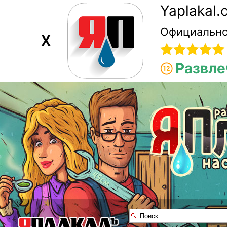
Yaplakal
Официально
X
Развле