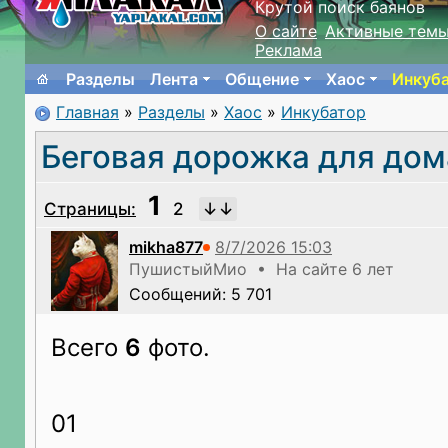
Крутой поиск баянов
О сайте
Активные тем
Реклама
Разделы
Лента
Общение
Хаос
Инкуб
Главная
»
Разделы
»
Хаос
»
Инкубатор
Беговая дорожка для дом
1
Страницы:
2
mikha877
ПушистыйМио • На сайте 6 лет
Сообщений: 5 701
Всего
6
фото.
01