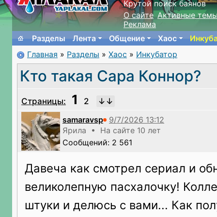
Крутой поиск баянов
О сайте
Активные тем
Реклама
Разделы
Лента
Общение
Хаос
Инкуб
Главная
»
Разделы
»
Хаос
»
Инкубатор
Кто такая Сара Коннор?
1
Страницы:
2
samaravsp
Ярила • На сайте 10 лет
Сообщений: 2 561
Давеча как смотрел сериал и о
великолепную пасхалочку! Колл
штуки и делюсь с вами... Как по