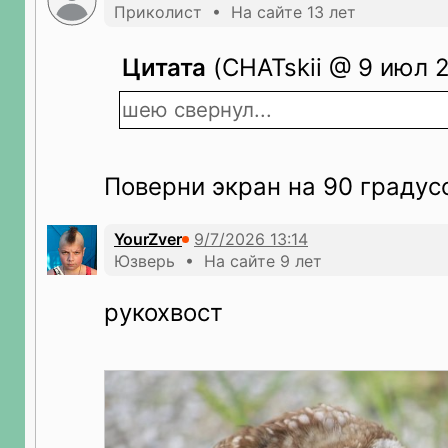
Приколист • На сайте 13 лет
Цитата
(CHATskii @ 9 июл 2
шею свернул...
Поверни экран на 90 градус
YourZver
Юзверь • На сайте 9 лет
рукохвост