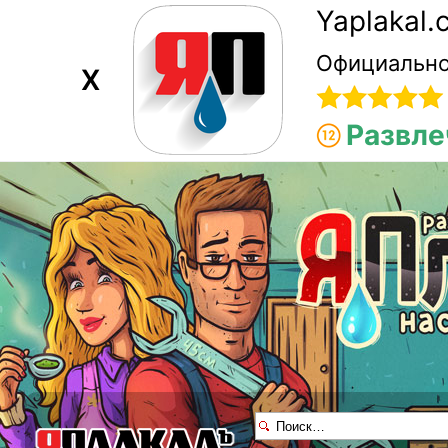
Yaplakal
Официально
X
Развле