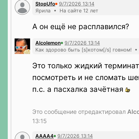
StopUfo
Ярила • На сайте 12 лет
А он ещё не расплавился?
Alcolemon
Как здорово быть [s]котом[/s] говном! •
Это только жидкий термина
посмотреть и не сломать ш
п.с. а пасхалка зачётная
Это сообщение отредактировал
Alc
13:15
АААА4