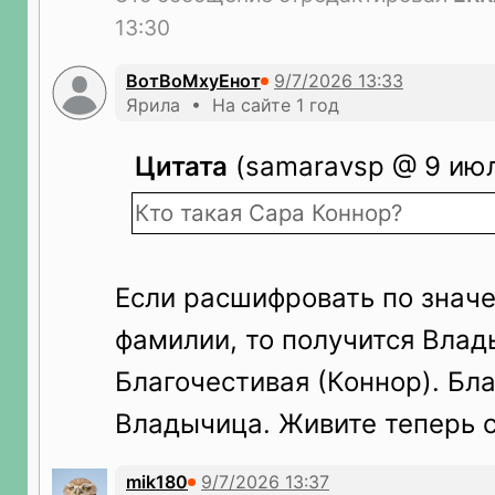
13:30
ВотВоМхуЕнот
Ярила • На сайте 1 год
Цитата
(samaravsp @ 9 июл
Кто такая Сара Коннор?
Если расшифровать по знач
фамилии, то получится Влад
Благочестивая (Коннор). Бл
Владычица. Живите теперь с
mik180