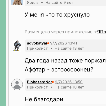
Ярила • На сайте 9 лет
У меня что то хруснуло
Размещено через приложение
ЯПл
advokatyar
Приколист • На сайте 13 лет
Два года назад тоже поржал
Аффтар - эстоооооонец?
BiohazardNor
Приколист • На сайте 10 лет
Не благодари