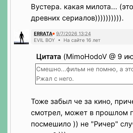
Вустера. какая милота... (эт
древних сериалов)))))))))).
ERRATA
EVIL BOY • На сайте 16 лет
Цитата
(MimoHodoV @ 9 июл
Смешно...фильм не помню, а эт
Ржал с него.
Тоже забыл че за кино, при
смотрел, может в прошлом го
посмешило )) не "Ричер" сл