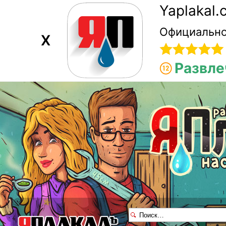
Yaplakal
Официально
X
Развле