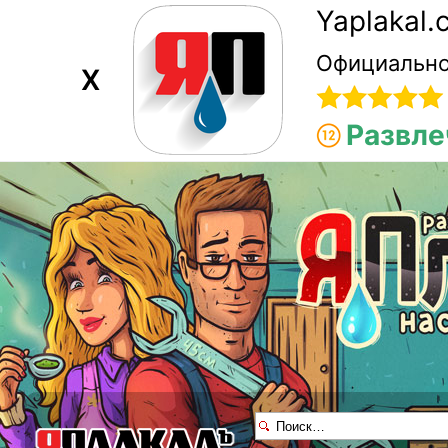
Yaplakal
Официально
X
Развле