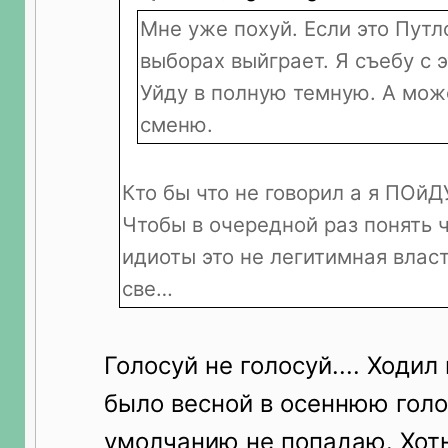
Мне уже похуй. Если это Пут
выборах выйграет. Я съебу с э
Уйду в полную темную. А мож
сменю.
Кто бы что не говорил а я ПОйД
Чтобы в очередной раз понять ч
идиоты это не легитимная влас
све…
Голосуй не голосуй.... Ходил
было весной в осеннюю голо
умолчанию не попадаю. Хот