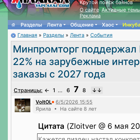
Крутой поиск баянов
О сайте
Активные тем
Реклама
Разделы
Лента
Общение
Хаос
Инкуб
Главная
»
Разделы
»
Лента
»
События
Минпромторг поддержал
22% на зарубежные интер
заказы с 2027 года
7
Страницы:
←
1
...
6
8
VoltOL
Ярила • На сайте 8 лет
Цитата
(Zloitver @ 6 мая 20
Кажется пиздец настал конкре