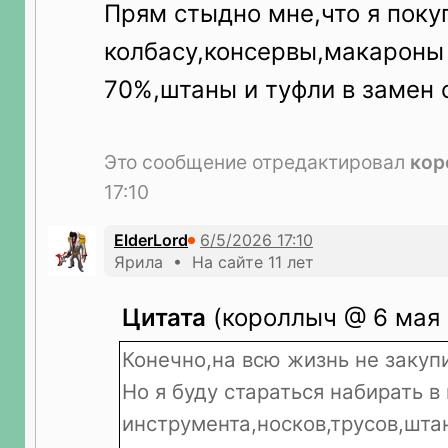
Прям стыдно мне,что я поку
колбасу,консервы,макароны
70%,штаны и туфли в замен с
Это сообщение отредактировал
кор
17:10
ElderLord
Ярила • На сайте 11 лет
Цитата
(короллыч @ 6 мая 
Конечно,на всю жизнь не закуп
Но я буду стараться набирать в
инструмента,носков,трусов,шта