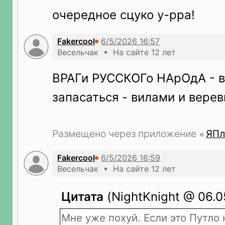
очередное сцуко у-рра!
Fakercool
Весельчак • На сайте 12 лет
ВРАГи РУССКОГо НАрОдА - в
запасаться - вилами и вере
Размещено через приложение
ЯПл
Fakercool
Весельчак • На сайте 12 лет
Цитата
(NightKnight @ 06.0
Мне уже похуй. Если это Путло