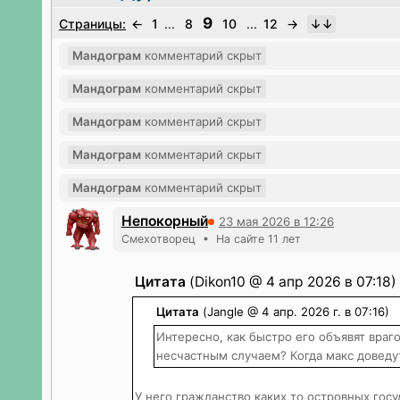
9
Страницы:
←
1
...
8
10
...
12
→
Мандограм
комментарий скрыт
Мандограм
комментарий скрыт
Мандограм
комментарий скрыт
Мандограм
комментарий скрыт
Мандограм
комментарий скрыт
Непокорный
23 мая 2026 в 12:26
Смехотворец • На сайте 11 лет
Цитата
(Dikon10 @ 4 апр 2026 в 07:18)
Цитата
(Jangle @ 4 апр. 2026 г. в 07:16)
Интересно, как быстро его объявят вра
несчастным случаем? Когда макс доведу
У него гражданство каких то островных госу