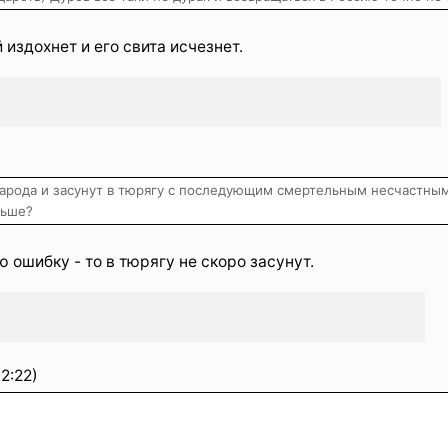
издохнет и его свита исчезнет.
 народа и засунут в тюрягу с последующим смертельным несчастны
ньше?
 ошибку - то в тюрягу не скоро засунут.
2:22)