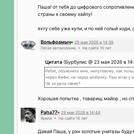
Паша! от тебя до цифрового сопротивлени
страны к своему хайпу!
яхту себе уже купи, и по ней голый ходи,
Вольфрамыч
29 мая 2026 в 14:39
Пятая автоколонна • На сайте 10 лет
Цитата
(Бурбулис @ 23 мая 2026 в 14:
Ребят, объясните мне, непутёвому, как пол
через ВиФи, ни через мобилку. При этом у м
Чё за дела такие?
Хорошая попытка , товарищ майор , но с
Paha77
29 мая 2026 в 14:44
Ярила • На сайте 15 лет
Давай Паша, у ркн золотые унитазы будут 