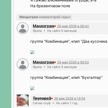
Я сажаю алюминиевые огурцы, а-а
На брезентовом поле
Мандограм
комментарий скрыт
Мандограм
29 мая 2026 в 08:42
Ярила • На сайте 9 месяцев
группа "Комбинация", клип "Два кусочека
Мандограм
29 мая 2026 в 09:53
Ярила • На сайте 9 месяцев
группа "Комбинация", клип "Бухгалтер"
Tpynope3
29 мая 2026 в 13:04
Сигма-скуф • На сайте 1 год