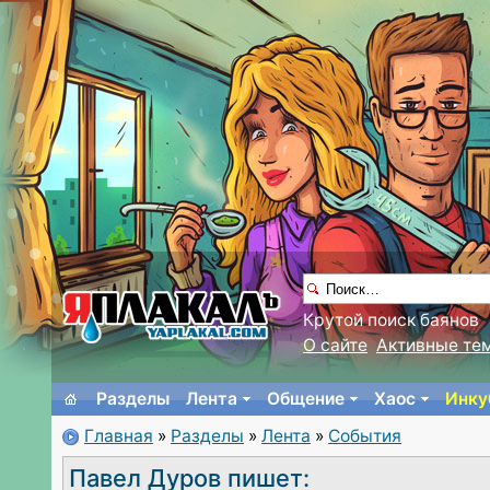
Крутой поиск баянов
О сайте
Активные те
Разделы
Лента
Общение
Хаос
Инку
Главная
»
Разделы
»
Лента
»
События
Павел Дуров пишет: