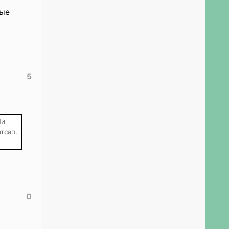
лые
5
Ни
тсап.
0