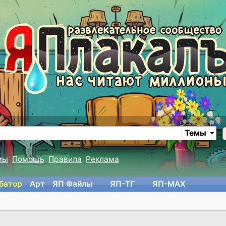
Темы
мы
Помощь
Правила
Реклама
батор
Арт
ЯП Файлы
ЯП-TГ
ЯП-MAX