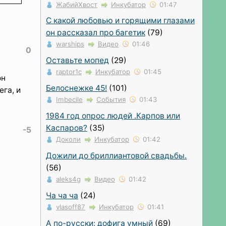
ЖабийХвост
Инкубатор
01:47
С какой любовью и горящими глазами
он рассказал про багетик
(79)
warships
Видео
01:46
0
Оставьте мопед
(29)
raptor1c
Инкубатор
01:45
он
Белоснежке 45!
(101)
ега, и
Imbecile
События
01:43
1984 год опрос людей .Карпов или
Каспаров?
(35)
-5
Доколи
Инкубатор
01:42
Дожили до бриллиантовой свадьбы.
(56)
aleks4g
Видео
01:42
Ча ча ча
(24)
vlasoff87
Инкубатор
01:41
А по-русски: дофига умный
(69)