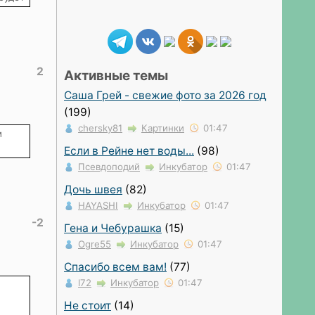
2
Активные темы
Саша Грей - свежие фото за 2026 год
(199)
chersky81
Картинки
01:47
м
Если в Рейне нет воды...
(98)
Псевдоподий
Инкубатор
01:47
Дочь швея
(82)
HAYASHI
Инкубатор
01:47
-2
Гена и Чебурашка
(15)
Ogre55
Инкубатор
01:47
Спасибо всем вам!
(77)
l72
Инкубатор
01:47
Не стоит
(14)