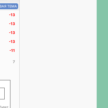
-13
-13
-13
-13
-11
7
 будет