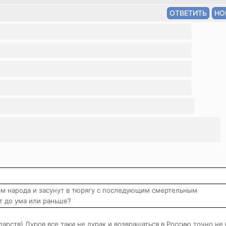
гом народа и засунут в тюрягу с последующим смертельным
т до ума или раньше?
дарств) Дуров все таки не дурак и возвращаться в Россию точно не