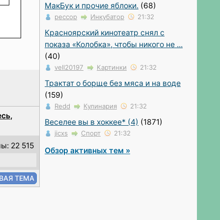
МакБук и прочие яблоки.
(68)
peccop
Инкубатор
21:32
Красноярский кинотеатр снял с
показа «Колобка», чтобы никого не ...
(40)
vell20197
Картинки
21:32
Трактат о борще без мяса и на воде
(159)
Redd
Кулинария
21:32
есь
,
Веселее вы в хоккее* (4)
(1871)
jicxs
Спорт
21:32
ы: 22 515
Обзор активных тем »