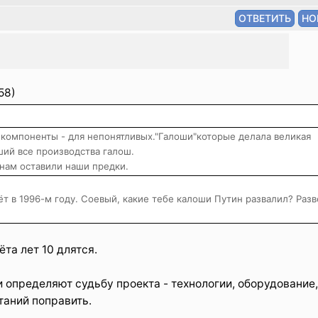
58)
 компоненты - для непонятливых."Галоши"которые делала великая
ший все производства галош.
 нам оставили наши предки.
 в 1996-м году. Соевый, какие тебе калоши Путин развалил? Разв
ёта лет 10 длятся.
 определяют судьбу проекта - технологии, оборудование,
таний поправить.