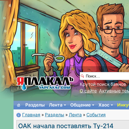
Крутой поиск баянов
О сайте
Активные те
Разделы
Лента
Общение
Хаос
Инку
Главная
»
Разделы
»
Лента
»
События
ОАК начала поставлять Ту-214