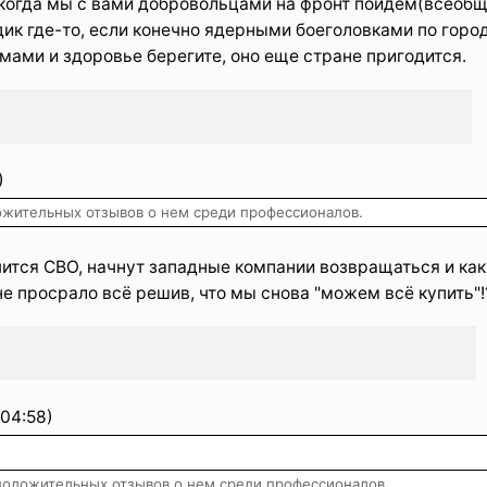
 когда мы с вами добровольцами на фронт пойдем(всеоб
дик где-то, если конечно ядерными боеголовками по горо
емами и здоровье берегите, оно еще стране пригодится.
)
ложительных отзывов о нем среди профессионалов.
нчится СВО, начнут западные компании возвращаться и как
е просрало всё решив, что мы снова "можем всё купить"!
04:58)
 положительных отзывов о нем среди профессионалов.