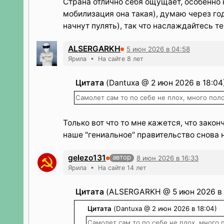
Страна отлично себя ощущает, особенно
мобилизация она такая), думаю через го
начнут пулять), так что наслаждайтесь т
ALSERGARKH
5 июн 2026 в 04:58
Ярила • На сайте 8 лет
Цитата
(Dantuxa @ 2 июн 2026 в 18:04
Самолет сам то по себе не плох, много по
Только вот что то мне кажется, что зако
наше "гениальное" правительство снова н
gelezo131
автор
8 июн 2026 в 16:33
Ярила • На сайте 14 лет
Цитата
(ALSERGARKH @ 5 июн 2026 в 
Цитата
(Dantuxa @ 2 июн 2026 в 18:04)
Самолет сам то по себе не плох, много