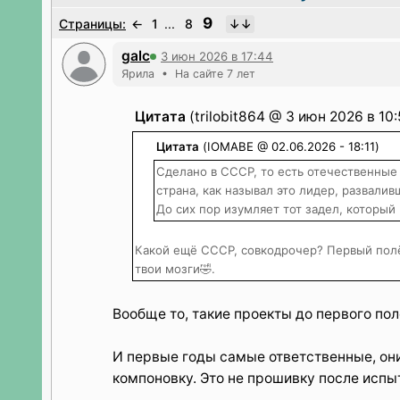
9
Страницы:
←
1
...
8
galc
3 июн 2026 в 17:44
Ярила • На сайте 7 лет
Цитата
(trilobit864 @ 3 июн 2026 в 10:
Цитата
(IOMABE @ 02.06.2026 - 18:11)
Сделано в СССР, то есть отечественные
страна, как называл это лидер, развалив
До сих пор изумляет тот задел, который
Какой ещё СССР, совкодрочер? Первый полёт
твои мозги🤣.
Вообще то, такие проекты до первого пол
И первые годы самые ответственные, они
компоновку. Это не прошивку после испы