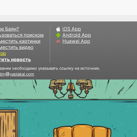
ое Баян?
iOS App
ьзоваться поиском
Android App
местить картинки
Huawei App
местить видео
тор
тить новость
вании необходимо указывать ссылку на источник.
dm
yaplakal.com