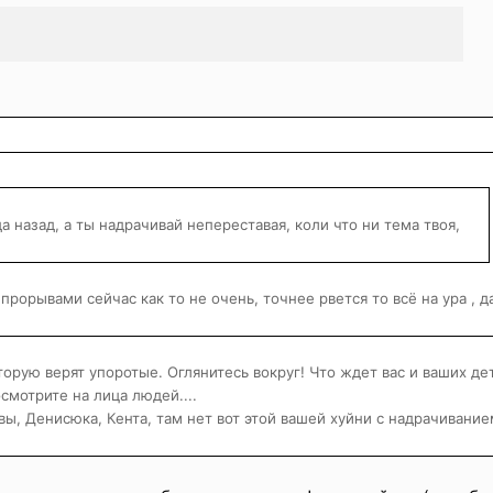
 назад, а ты надрачивай непереставая, коли что ни тема твоя,
 прорывами сейчас как то не очень, точнее рвется то всё на ура , д
оторую верят упоротые. Оглянитесь вокруг! Что ждет вас и ваших де
смотрите на лица людей....
ы, Денисюка, Кента, там нет вот этой вашей хуйни с надрачивание