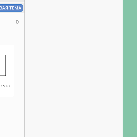
0
е что