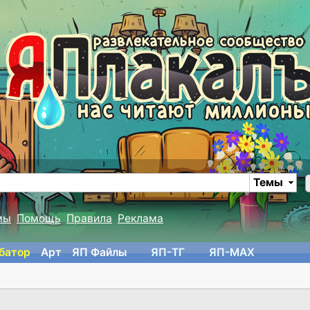
Темы
мы
Помощь
Правила
Реклама
батор
Арт
ЯП Файлы
ЯП-TГ
ЯП-MAX