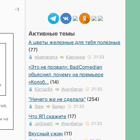
-1
Активные темы
А цветы железные для тебя полезные
(77)
ebamarama
Картинки
21:33
«Это не провал»: BadComedian
объяснил, почему на премьере
«Колоб...
(14)
а
Юстас84
Инкубатор
21:33
"Ничего же не сделала"
(254)
тей,
Slaw
Видео
21:33
Что ЯП скажите
(17)
м на
JetDeath
Инкубатор
21:33
Вкусный ужин
(11)