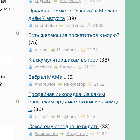
Родрига
Инкубатор
21:33
щая
дам не
Причина громкого "хлопка" в Москве
днём 7 августа
(39)
boomboleu
Картинки
21:33
0
Есть желающие прокатиться к морю?
(25)
Vicsam
Инкубатор
21:33
К аккумуляторщикам вопрос
(38)
korzkorz
Беседы
21:33
 бы
Забрал МАМУ ..
(5)
?
Andrewice
Инкубатор
21:32
Трофейная лихорадка. За каким
0
советским оружием охотились немцы
...
(36)
Uriman
Инкубатор
21:32
Секса ему сегодня не видать
(38)
Patamushta
Инкубатор
21:32