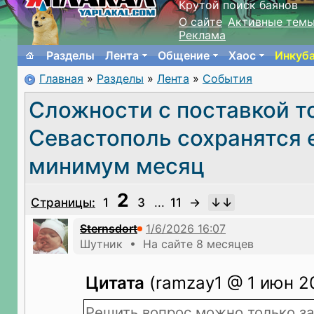
Крутой поиск баянов
О сайте
Активные тем
Реклама
Разделы
Лента
Общение
Хаос
Инкуб
Главная
»
Разделы
»
Лента
»
События
Сложности с поставкой т
Севастополь сохранятся 
минимум месяц
2
Страницы:
1
3
...
11
→
Sternsdort
Шутник • На сайте 8 месяцев
Цитата
(ramzay1 @ 1 июн 20
Решить вопрос можно только за