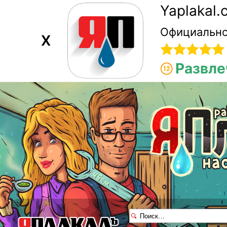
Yaplakal
Официально
X
Развле