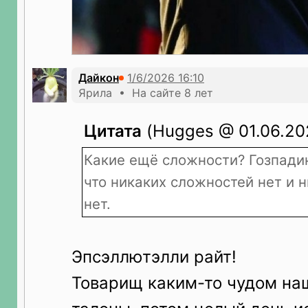
Дайкон
Ярила • На сайте 8 лет
Цитата
(Hugges @ 01.06.202
Какие ещё сложности? Гозпадин
что никаких сложностей нет и 
нет.
Эпсэллютэлли райт!
Товарищ каким-то чудом наш