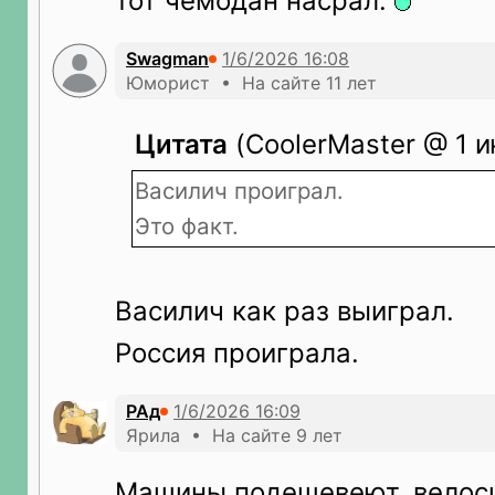
тот чемодан насрал.
Swagman
Юморист • На сайте 11 лет
Цитата
(CoolerMaster @ 1 и
Василич проиграл.
Это факт.
Василич как раз выиграл.
Россия проиграла.
РАд
Ярила • На сайте 9 лет
Машины подешевеют, велос