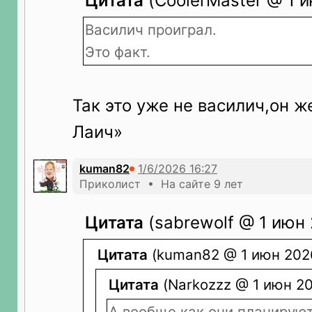
Цитата
(CoolerMaster @ 1 и
Василич проиграл.
Это факт.
Так это уже не василич,он ж
Лаич»
kuman82
Приколист • На сайте 9 лет
Цитата
(sabrewolf @ 1 июн 
Цитата
(kuman82 @ 1 июн 2026
Цитата
(Narkozzz @ 1 июн 20
А вообще как они планируют