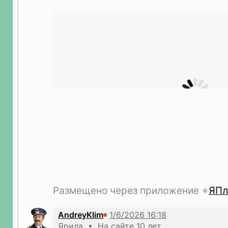
Размещено через приложение
ЯПл
AndreyKlim
Ярила • На сайте 10 лет