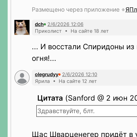
Размещено через приложение
ЯПл
dch
Приколист • На сайте 18 лет
... И восстали Спиридоны из
огня!...
olegrudyy
Ярила • На сайте 12 лет
Цитата
(Sanford @ 2 июн 20
Здравствуйте, блт.
Щас Шварценегер придёт в 