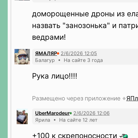
доморощенные дроны из ела
назвать "занозонька" и патр
ведрами!
ЯМАЛЯР
Балагур • На сайте 3 года
Рука лицо!!!!
Размещено через приложение
ЯПл
UberMarodeur
Ярила • На сайте 12 лет
+100 к скрепоносности