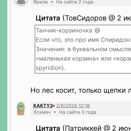
Ярила • На сайте 2 года
Цитата
(ТовСидоров @ 2 ию
Танчик-корзиночка 😅
Если что, это про имя Спиридон
Значение: в буквальном смысле
«маленькая корзина» или «корз
spyridion).
Но лес косит, только щепки 
KAKTY3
Хохмач • На сайте 3 года
Цитата
(Патриккей @ 2 июн