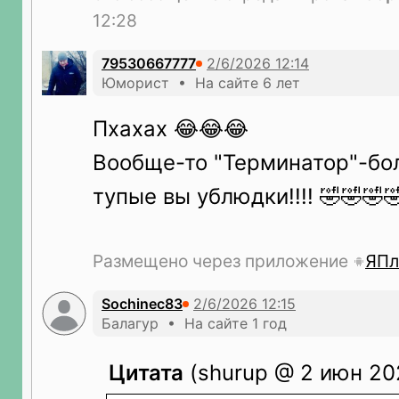
12:28
79530667777
Юморист • На сайте 6 лет
Пхахах 😂😂😂
Вообще-то "Терминатор"-бо
тупые вы ублюдки!!!! 🤣🤣🤣
Размещено через приложение
ЯПл
Sochinec83
Балагур • На сайте 1 год
Цитата
(shurup @ 2 июн 202