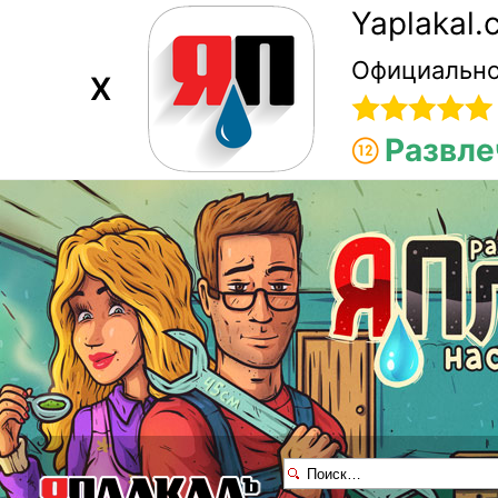
Yaplakal
Официально
X
Развле