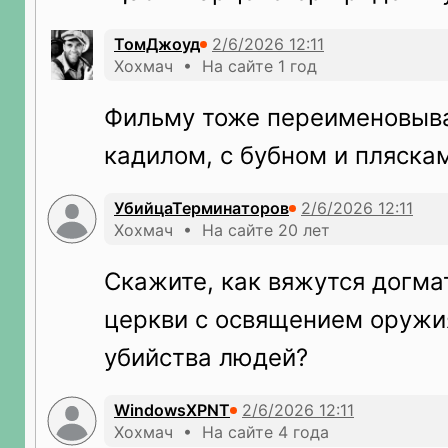
ТомДжоуд
Хохмач • На сайте 1 год
Фильму тоже переименовыва
кадилом, с бубном и пляска
УбийцаТерминаторов
Хохмач • На сайте 20 лет
Скажите, как вяжутся догм
церкви с освящением оружи
убийства людей?
WindowsXPNT
Хохмач • На сайте 4 года