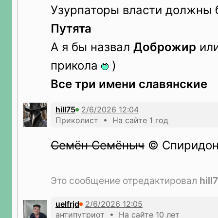
Узурпаторы власти должны 
Путята
А я бы назвал
Доброжир
ил
прикола
)
Все три имени славянские
hill75
Приколист • На сайте 1 год
Семён Семёныч
© Спиридон
Это сообщение отредактировал
hill
uelfrjd
антипутриот • На сайте 10 лет