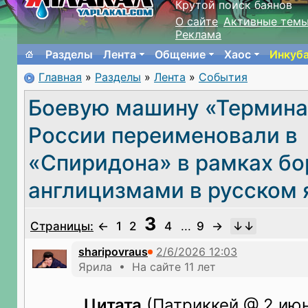
Крутой поиск баянов
О сайте
Активные тем
Реклама
Разделы
Лента
Общение
Хаос
Инкуб
Главная
»
Разделы
»
Лента
»
События
Боевую машину «Термина
России переименовали в
«Спиридона» в рамках бо
англицизмами в русском 
3
Страницы:
←
1
2
4
...
9
→
sharipovraus
Ярила • На сайте 11 лет
Цитата
(Патриккей @ 2 июн