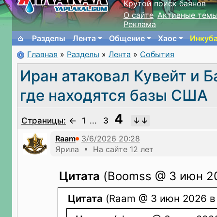
Крутой поиск баянов
О сайте
Активные тем
Реклама
Разделы
Лента
Общение
Хаос
Инкуб
Главная
»
Разделы
»
Лента
»
События
Иран атаковал Кувейт и Б
где находятся базы США
4
Страницы:
←
1
...
3
Raam
Ярила • На сайте 12 лет
Цитата
(Boomss @ 3 июн 20
Цитата
(Raam @ 3 июн 2026 в 