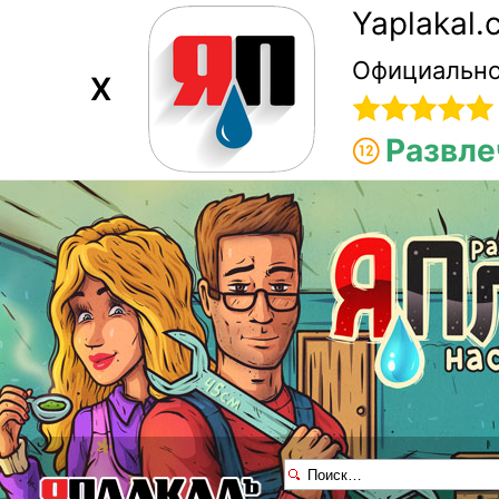
Yaplakal
Официально
X
Развле