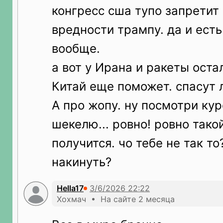
конгресс сша тупо запретит 
вредности трампу. да и есть
вообще.
а вот у Ирана и ракеты оста
Китай еще поможет. спасут 
А про жопу. ну посмотри кур
шекелю... ровно! ровно тако
получится. чо тебе не так т
накинуть?
Hella17
Хохмач • На сайте 2 месяца