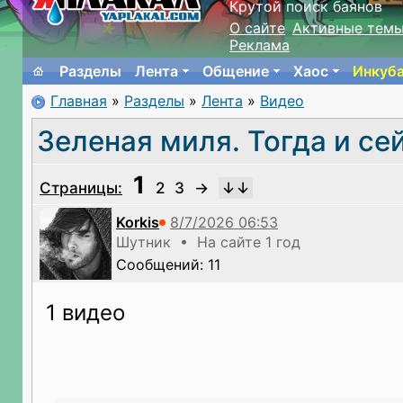
Крутой поиск баянов
О сайте
Активные тем
Реклама
Разделы
Лента
Общение
Хаос
Инкуб
Главная
»
Разделы
»
Лента
»
Видео
Зеленая миля. Тогда и сей
1
Страницы:
2
3
→
Korkis
Шутник • На сайте 1 год
Сообщений: 11
1 видео