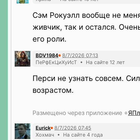
Сэм Рокуэлл вообще не меня
живчик, так и остался. Очен
его роли.
BDV1984
ПеРфЕкЦиХуИсТ • На сайте 12 лет
Перси не узнать совсем. Си
возрастом.
Размещено через приложение
ЯПл
Eurick
Хохмач • На сайте 4 года