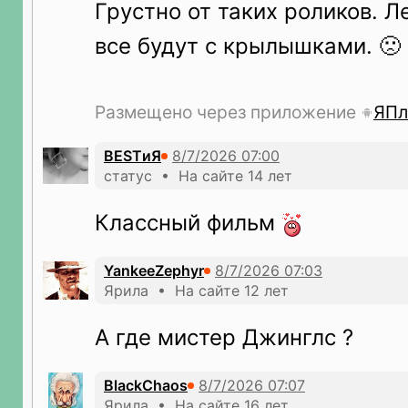
Грустно от таких роликов. Л
все будут с крылышками. 🙁
Размещено через приложение
ЯПл
ВЕSTиЯ
статус • На сайте 14 лет
Классный фильм
YankeeZephyr
Ярила • На сайте 12 лет
А где мистер Джинглс ?
BlackChaos
Ярила • На сайте 16 лет