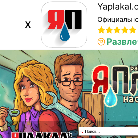
Yaplakal
Официально
X
Развле