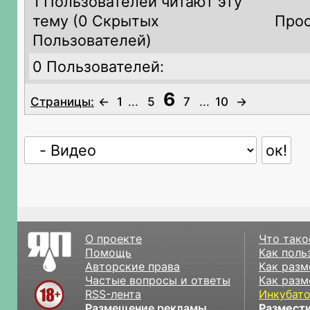
1 Пользователей читают эту
тему (
0 Скрытых
Прос
Пользователей)
0 Пользователей:
6
Страницы:
←
1
...
5
7
...
10
→
О проекте
Что тако
Помощь
Как поль
Авторские права
Как разм
Частые вопросы и ответы
Как разм
RSS-лента
Инкубат
Размещение рекламы
Размести