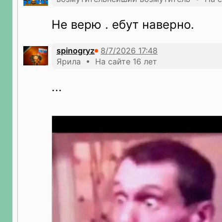
Не верю . ебут наверно.
spinogryz
Ярила • На сайте 16 лет
...