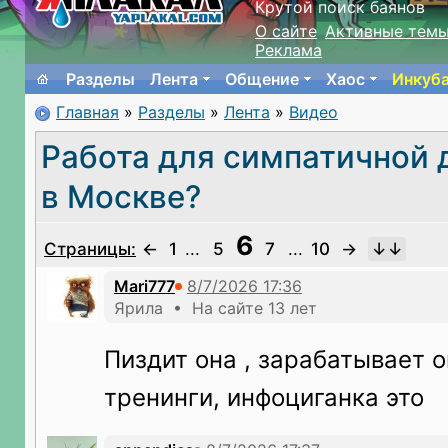
Крутой поиск баянов
О сайте
Активные тем
Реклама
Разделы
Лента
Общение
Хаос
Инкуб
Главная
»
Разделы
»
Лента
»
Видео
Работа для симпатичной
в Москве?
6
Страницы:
←
1
...
5
7
...
10
→
Mari777
Ярила • На сайте 13 лет
Пиздит она , зарабатывает 
тренинги, инфоциганка это