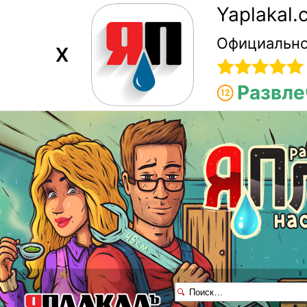
Yaplakal
Официально
X
Развле