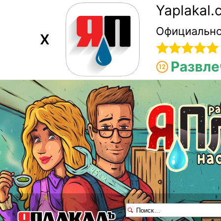
Yaplakal
Официально
X
Развле