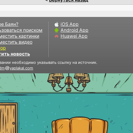
ое Баян?
iOS App
ьзоваться поиском
Android App
местить картинки
Huawei App
местить видео
тор
тить новость
вании необходимо указывать ссылку на источник.
dm
yaplakal.com