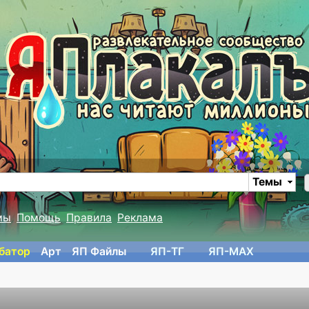
Темы
мы
Помощь
Правила
Реклама
батор
Арт
ЯП Файлы
ЯП-TГ
ЯП-MAX