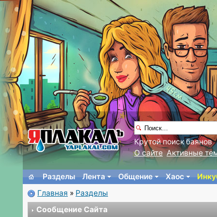
Крутой поиск баянов
О сайте
Активные те
Разделы
Лента
Общение
Хаос
Инку
Главная
»
Разделы
Сообщение Сайта