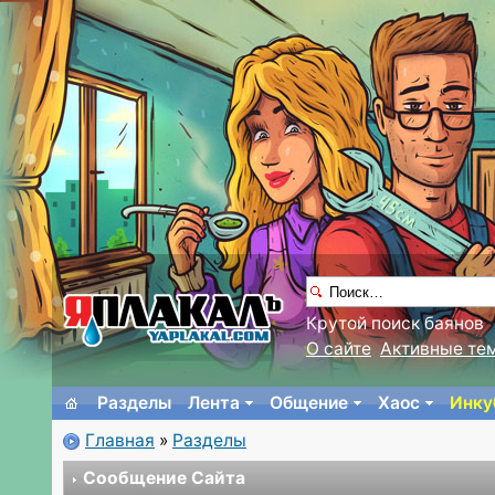
Крутой поиск баянов
О сайте
Активные те
Разделы
Лента
Общение
Хаос
Инку
Главная
»
Разделы
Сообщение Сайта