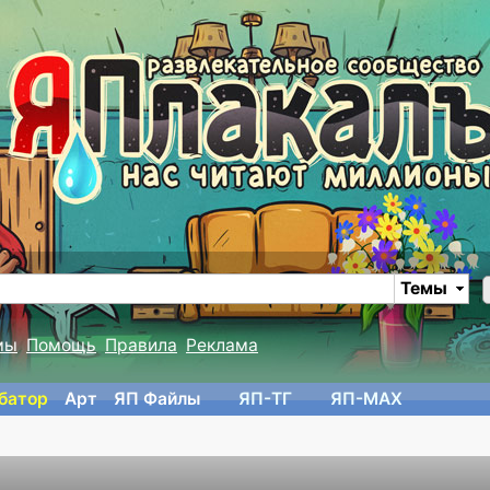
Темы
мы
Помощь
Правила
Реклама
батор
Арт
ЯП Файлы
ЯП-TГ
ЯП-MAX