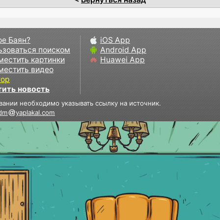
ое Баян?
iOS App
ьзоваться поиском
Android App
местить картинки
Huawei App
местить видео
тор
тить новость
вании необходимо указывать ссылку на источник.
dm
yaplakal.com