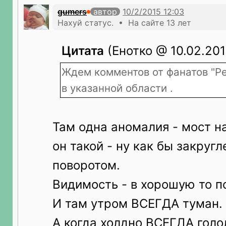
gumers
автор
Нахуй статус. • На сайте 13 лет
Цитата
(Енотко @ 10.02.2015
Ждем комментов от фанатов "Ре
в указанной области .
Там одна аномалия - мост н
он такой - ну как бы закругл
поворотом.
Видимость - в хорошую то по
И там утром ВСЕГДА туман.
А когда холдно ВСЕГДА голо