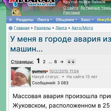
Крутой поиск баянов
О сайте
Активные тем
Реклама
Разделы
Лента
Общение
Хаос
Инкуб
Главная
»
Разделы
»
Лента
»
Авто/Мото
У меня в городе авария и
машин...
1
Страницы:
2
...
6
→
gumers
Нахуй статус. • На сайте 13 лет
Сообщений: 3 083
Массовая авария произошла прим
Жуковском, расположенном в 25