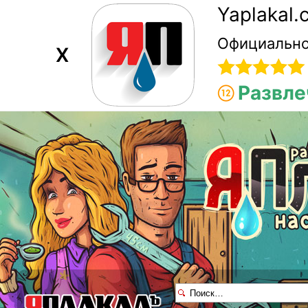
Yaplakal
Официально
X
Развле