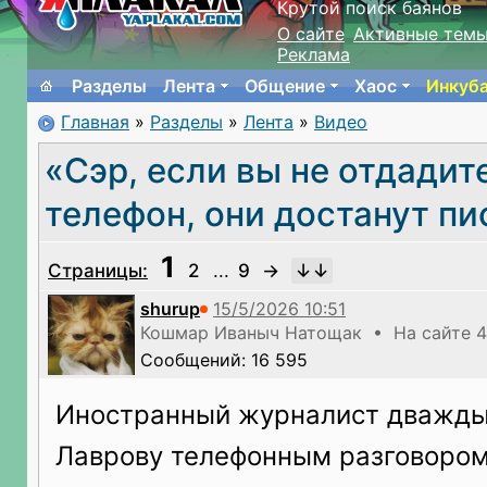
Крутой поиск баянов
О сайте
Активные тем
Реклама
Разделы
Лента
Общение
Хаос
Инкуб
Главная
»
Разделы
»
Лента
»
Видео
«Сэр, если вы не отдадит
телефон, они достанут пи
1
Страницы:
2
...
9
→
shurup
Кошмар Иваныч Натощак • На сайте 4
Сообщений: 16 595
Иностранный журналист дважд
Лаврову телефонным разговором