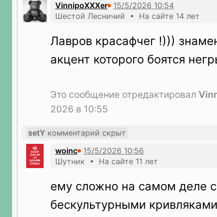
VinnipoXXXer
идёт параллельный
Шестой Лесничий • На сайте 14 лет
вызов от самой
Лавров красафчег !))) знам
бабушки. Взять трубку
акцент которого боятся негр
не успел. Перезвонил
сразу и
успокоил.Сегодня
Это сообщение отредактировал
Vin
2026 в 10:55
заехал к ней,
подробности хотел
setY
комментарий скрыт
узнать. Взял ее
woinc
мобильный (кнопочный
Шутник • На сайте 11 лет
бабушкофон) хотел
ему сложно на самом деле с
белый список
бескультурными кривляками
включить, чтоб ни