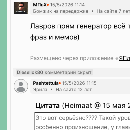
МПвХ
Бомжик на передержке • На сайте 7 ле
Лавров прям генератор всё 
фраз и мемов)
Размещено через приложение
ЯПл
Diesellok80
комментарий скрыт
Pashtettula
Ярила • На сайте 12 лет
Цитата
(Heimaat @ 15 мая 2
Это вот серьёзно???? Такой уро
особенно произношение, у гла