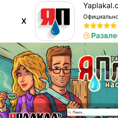
Yaplakal
Официально
X
Развле