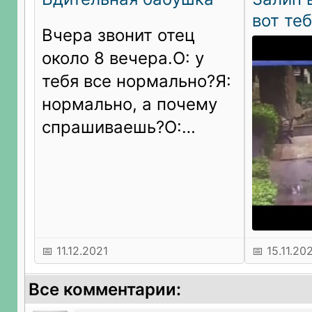
вот те
Вчера звонит отец
около 8 вечера.О: у
тебя все нормально?Я:
нормально, а почему
спрашиваешь?О:
бабушке хрен какой-то
позвонил, тобой
представился, сказал
что машина сбила, в
больнице лежит.Я: у
📅 11.12.2021
📅 15.11.20
меня все нормально,
это мошенники
Все комментарии:
наверно.В это момент