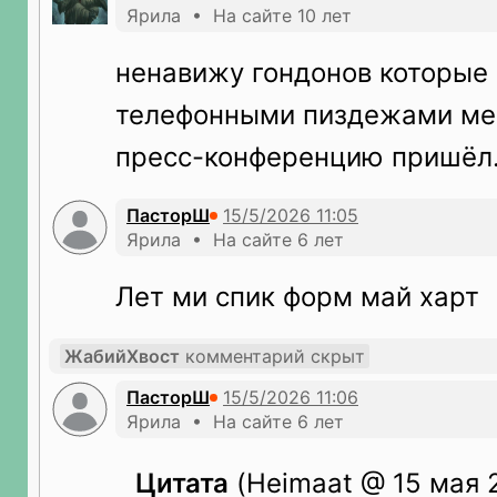
Ярила • На сайте 10 лет
ненавижу гондонов которые
телефонными пиздежами меш
пресс-конференцию пришёл
ПасторШ
Ярила • На сайте 6 лет
Лет ми спик форм май харт
ЖабийХвост
комментарий скрыт
ПасторШ
Ярила • На сайте 6 лет
Цитата
(Heimaat @ 15 мая 2