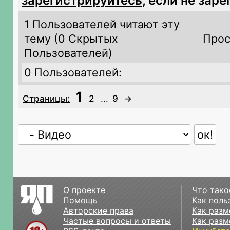
зарегистрируйтесь
, если не зар
1 Пользователей читают эту
тему (
0 Скрытых
Прос
Пользователей)
0 Пользователей:
1
Страницы:
2
...
9
→
О проекте
Что тако
Помощь
Как поль
Авторские права
Как разм
Частые вопросы и ответы
Как разм