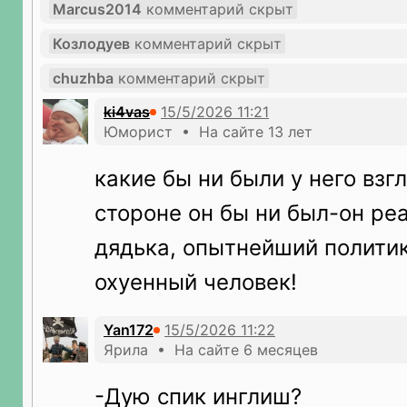
Marcus2014
комментарий скрыт
Козлодуев
комментарий скрыт
chuzhba
комментарий скрыт
ki4vas
Юморист • На сайте 13 лет
какие бы ни были у него взг
стороне он бы ни был-он р
дядька, опытнейший политик
охуенный человек!
Yan172
Ярила • На сайте 6 месяцев
-Дую спик инглиш?