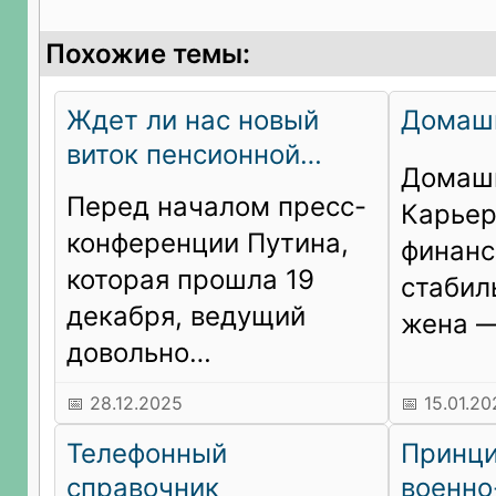
Похожие темы:
Ждет ли нас новый
Домашн
виток пенсионной
Домашн
реформы и каковы
Перед началом пресс-
Карьер
итоги предыдущего?
конференции Путина,
финанс
которая прошла 19
стабил
декабря, ведущий
жена —
довольно
был у 
эмоционально
к трид
📅 28.12.2025
📅 15.01.2
вспомнил про некие
план —
Телефонный
Принци
«транспаранты» и
нестаб
справочник
военно