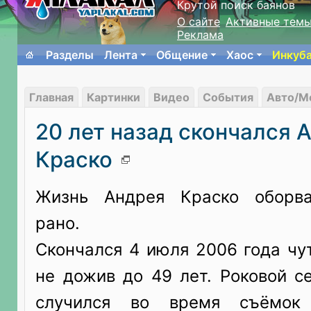
Крутой поиск баянов
О сайте
Активные тем
Реклама
Разделы
Лента
Общение
Хаос
Инкуб
Главная
Картинки
Видео
События
Авто/М
20 лет назад скончался 
Краско
Жизнь Андрея Краско оборва
рано.
Скончался 4 июля 2006 года чу
не дожив до 49 лет. Роковой с
случился во время съёмок