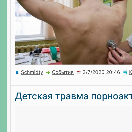
Schmidty
События
Детская травма порноак