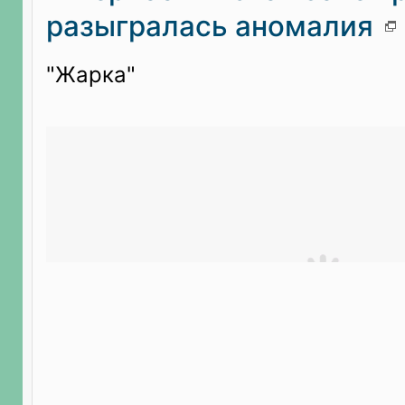
разыгралась аномалия
"Жарка"