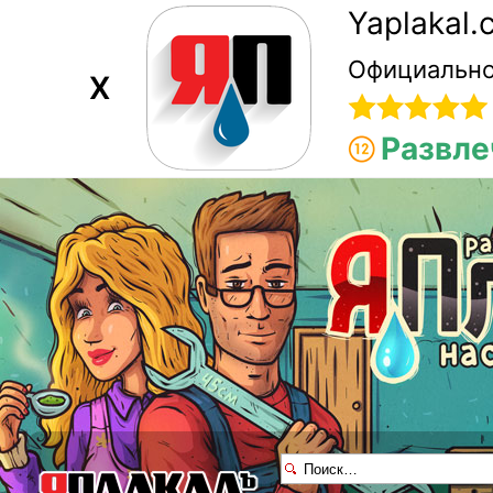
Yaplakal
Официально
X
Развле