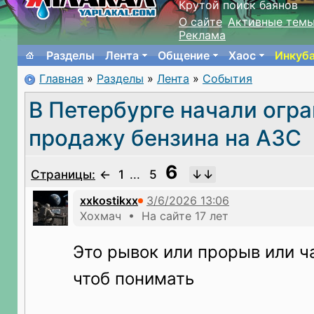
Крутой поиск баянов
О сайте
Активные тем
Реклама
Разделы
Лента
Общение
Хаос
Инкуб
Главная
»
Разделы
»
Лента
»
События
В Петербурге начали огр
продажу бензина на АЗС
6
Страницы:
←
1
...
5
xxkostikxx
Хохмач • На сайте 17 лет
Это рывок или прорыв или ч
чтоб понимать