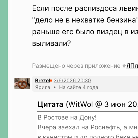
Если после распиздоса льви
"дело не в нехватке бензина
раньше его было пиздец в из
выливали?
Размещено через приложение
ЯПл
Brezel
Ярила • На сайте 4 года
Цитата
(WitWol @ 3 июн 202
В Ростове на Дону!
Вчера заехал на Роснефть, а м
в канистры и до полного бака н