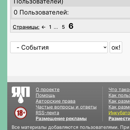
Пользователей)
0 Пользователей:
6
Страницы:
←
1
...
5
О проекте
Что тако
Помощь
Как поль
Авторские права
Как разм
Частые вопросы и ответы
Как разм
RSS-лента
Инкубат
Размещение рекламы
Размести
Все материалы добавляются пользователями. При