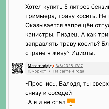
Хотел купить 5 литров бензи
триммера, траву косить. Не
Оказывается запрещён отпус
канистры. Пиздец. А как т
заправлять траву косить? Бл
стране я живу? Идиоты.
Мегаграффф
Юморист • На сайте 4 года
-Проснись, Балодя, ты сверх
снизу и соседей
-А я и не спал