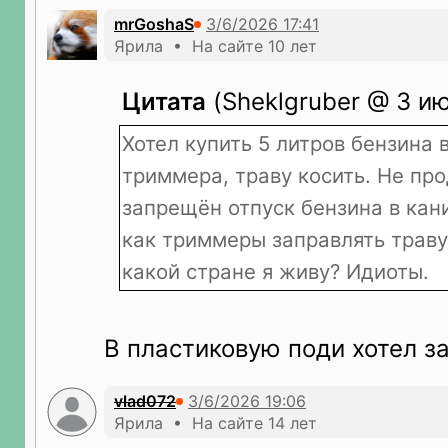
mrGoshaS
Ярила • На сайте 10 лет
Цитата
(Sheklgruber @ 3 ию
Хотел купить 5 литров бензина 
триммера, траву косить. Не пр
запрещён отпуск бензина в кан
как триммеры заправлять траву 
какой стране я живу? Идиоты.
В пластиковую поди хотел з
vlad072
Ярила • На сайте 14 лет