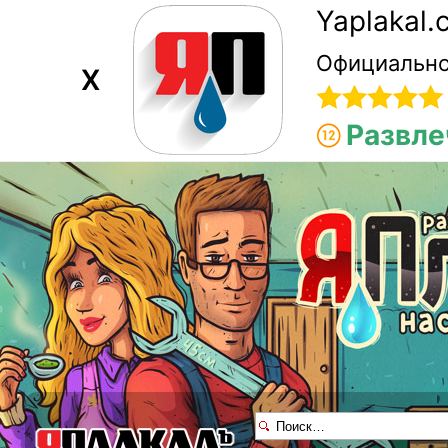
Yaplakal
Официально
X
Развле