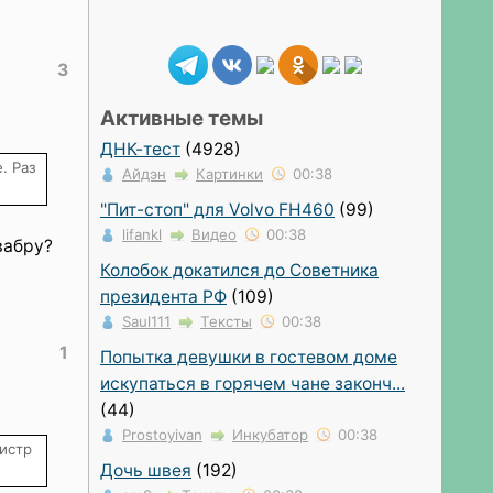
3
Активные темы
ДНК-тест
(4928)
. Раз
Айдэн
Картинки
00:38
"Пит-стоп" для Volvo FH460
(99)
lifankl
Видео
00:38
вабру?
Колобок докатился до Советника
президента РФ
(109)
Saul111
Тексты
00:38
1
Попытка девушки в гостевом доме
искупаться в горячем чане законч...
(44)
Prostoyivan
Инкубатор
00:38
истр
Дочь швея
(192)