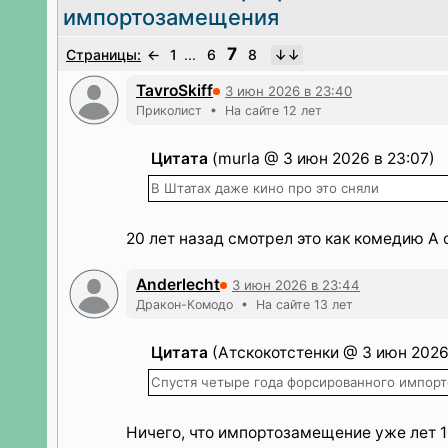
импортозамещения
7
Страницы:
←
1
...
6
8
TavroSkiff
3 июн 2026 в 23:40
Приколист • На сайте 12 лет
Цитата
(murla @ 3 июн 2026 в 23:07)
В Штатах даже кино про это сняли
20 лет назад смотрел это как комедию А 
Anderlecht
3 июн 2026 в 23:44
Дракон-Комодо • На сайте 13 лет
Цитата
(Атскокотстенки @ 3 июн 2026 
Спустя четыре года форсированного импор
Ничего, что импортозамещение уже лет 1