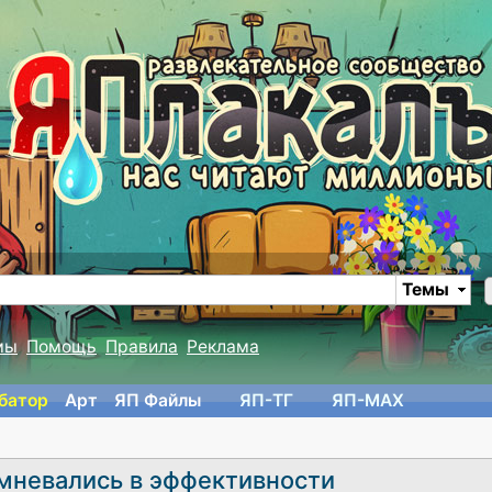
Темы
мы
Помощь
Правила
Реклама
батор
Арт
ЯП Файлы
ЯП-TГ
ЯП-MAX
мневались в эффективности