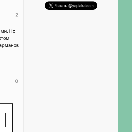
2
ями. Но
отом
карманов
0