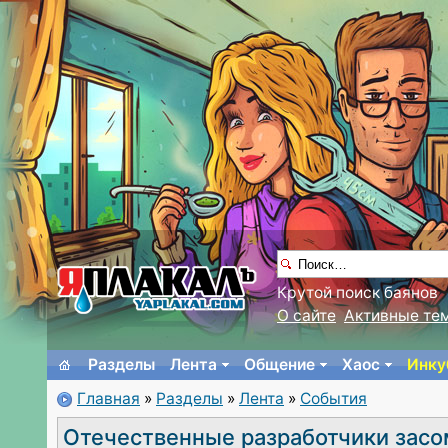
Крутой поиск баянов
О сайте
Активные те
Разделы
Лента
Общение
Хаос
Инку
Главная
»
Разделы
»
Лента
»
События
Отечественные разработчики засо