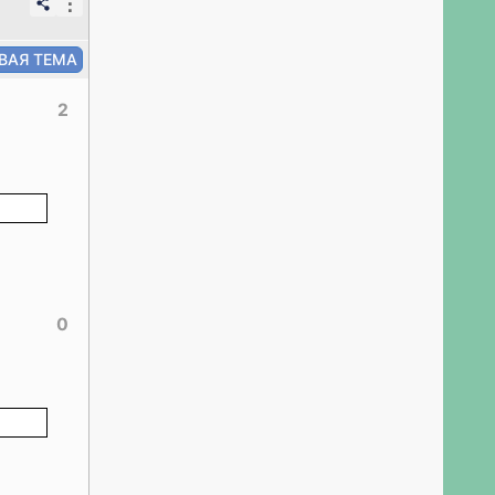
⋮
2
0