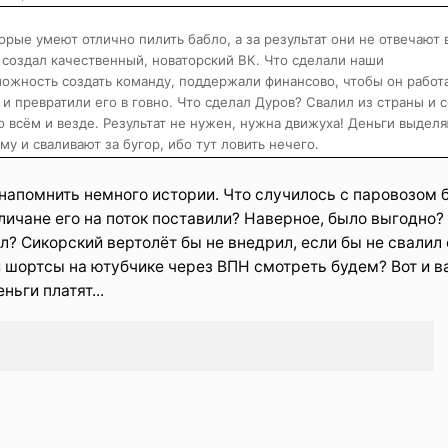
торые умеют отлично пилить бабло, а за результат они не отвечают 
 создал качественный, новаторский ВК. Что сделали наши
ожность создать команду, поддержали финансово, чтобы он работ
 и превратили его в говно. Что сделал Дуров? Свалил из страны и 
о всём и везде. Результат не нужен, нужна движуха! Деньги выдел
ому и сваливают за бугор, ибо тут ловить нечего.
 напомнить немного истории. Что случилось с паровозом 
личане его на поток поставили? Наверное, было выгодно?
л? Сикорский вертолёт бы не внедрил, если бы не свалил
и шортсы на ютубчике через ВПН смотреть будем? Вот и ва
ньги платят...