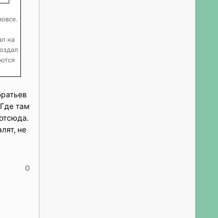
вовсе.
ал на
создал
яются
братьев
 Где там
 отсюда.
лят, не
0