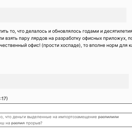
ить то, что делалось и обновлялось годами и десятилети
сли взять пару лярдов на разработку офисных приложух, п
течественный офис! (прости хоспаде), то вполне норм для 
:17)
но, что деньги выделенные на импортозамещение
распилили
анш на
распил
прорыв?