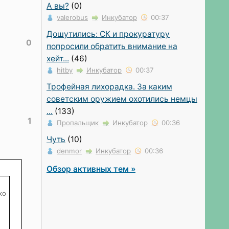
А вы?
(0)
valerobus
Инкубатор
00:37
Дошутились: СК и прокуратуру
0
попросили обратить внимание на
хейт...
(46)
hitby
Инкубатор
00:37
Трофейная лихорадка. За каким
советским оружием охотились немцы
...
(133)
1
Пропальщик
Инкубатор
00:36
Чуть
(10)
denmor
Инкубатор
00:36
Обзор активных тем »
ко