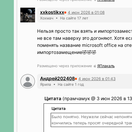
xxkostikxx
4 июн 2026 в 01:08
Хохмач • На сайте 17 лет
Нельзя просто так взять и импортозамест
не все там наверху это догоняют. Хотя е
поменять название microsoft office на о
импортозамещение🤣🤣🤣
Размещено через приложение
ЯПлакалъ
Андрей202408
4 июн 2026 в 01:43
Ярила • На сайте 1 год
Цитата
(прамчамук @ 3 июн 2026 в 13
Цитата
Было понятно. Неужели сейчас непонят
кончились теперь просят очередной тр