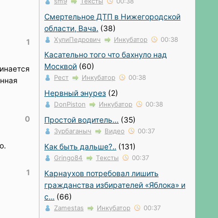
sm9
Тексты
00:38
Смертельное ДТП в Нижегородской
области, Вача.
(38)
ХулиПедрович
Инкубатор
00:38
1
Касательно того что бахнуло над
Москвой
(60)
чинается
Рест
Инкубатор
00:38
енная
Нервный энурез
(2)
DonPiston
Инкубатор
00:38
0
Простой водитель…
(35)
Зурбаганыч
Видео
00:37
о.
Как быть дальше?..
(131)
Gringo84
Тексты
00:37
1
Карнаухов потребовал лишить
гражданства избирателей «Яблока» и
с...
(66)
Zamestas
Инкубатор
00:37