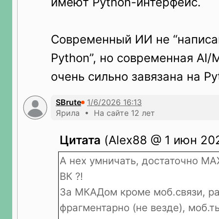
имеют Python-интерфейс.
Современный ИИ не “написа
Python”, но современная AI
очень сильно завязана на Py
SBrute
Ярила • На сайте 12 лет
Цитата
(Alex88 @ 1 июн 202
А нех умничать, достаточно МА
ВК ?!
За МКАДом кроме моб.связи, 
фрагментарно (не везде), моб.т