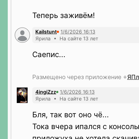
Теперь заживём!
Kailstunt
Ярила • На сайте 13 лет
Саепис...
Размещено через приложение
ЯПл
4ingiZzz
Ярила • На сайте 13 лет
Бля, так вот оно чё...
Тока вчера ипался с консол
приложуха не хотела скачив