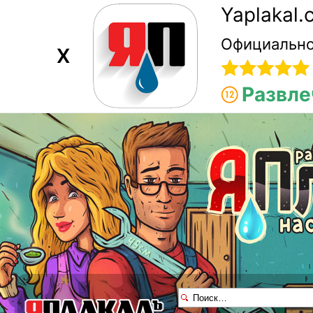
Yaplakal
Официально
X
Развле