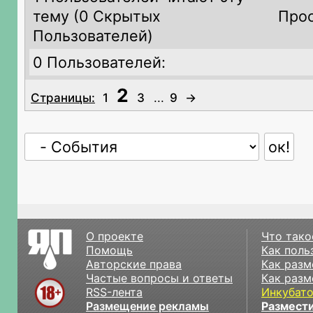
тему (
0 Скрытых
Прос
Пользователей)
0 Пользователей:
2
Страницы:
1
3
...
9
→
О проекте
Что тако
Помощь
Как поль
Авторские права
Как разм
Частые вопросы и ответы
Как разм
RSS-лента
Инкубат
Размещение рекламы
Размести