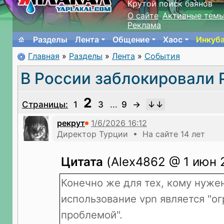
Крутой поиск баянов
О сайте
Активные тем
Реклама
Разделы
Лента
Общение
Хаос
Инкуб
Главная
»
Разделы
»
Лента
»
События
В России заблокировали 
2
Страницы:
1
3
...
9
→
рекрут
Директор Турции • На сайте 14 лет
Цитата
(Alex4862 @ 1 июн 2
Конечно же для тех, кому нужен
использование vpn является "о
проблемой".