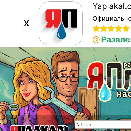
Yaplakal
Официально
X
Развле