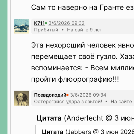
Сам то наверно на Гранте е
K711
Прибитый • На сайте 9 лет
Эта нехороший человек явно
перемещает своё гузло. Хаз
вспоминается: - Всем милл
пройти флюорографию!!!
Псевдоподий
Остерегайся удара зюзьгой! • На сайте 
Цитата
(Anderlecht @ 3 июн
Цитата
(Jabbers @ 3 июн 2026