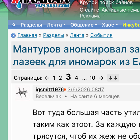
Крутой поиск баянов
О сайте
Активные тем
Реклама
Разделы
Лента
Общение
Хаос
Инкуб
Главная
»
Разделы
»
Лента
»
События
Мантуров анонсировал з
лазеек для иномарок из 
3
Страницы:
←
1
2
4
...
10
→
igsmitt1976
Весельчак • На сайте 6 месяцев
Вот туда большая часть утил
таким как этоот. За каждую
трясутся, чтоб их жеж не об