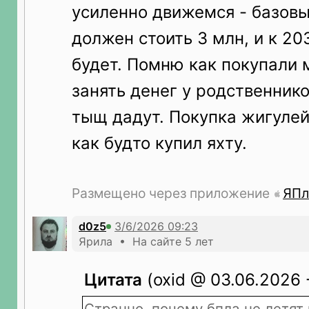
усиленно движемся - базов
должен стоить 3 млн, и к 203
будет. Помню как покупали 
занять денег у родственнико
тыщ дадут. Покупка жигулей
как будто купил яхту.
Размещено через приложение
ЯПл
d0z5
Ярила • На сайте 5 лет
Цитата
(oxid @ 03.06.2026 
Странно, почему бпла не летят