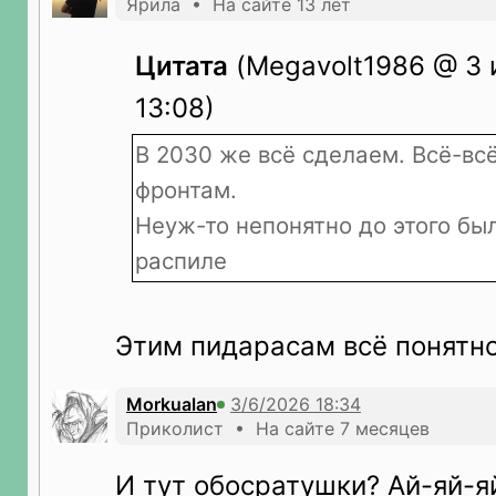
Ярила • На сайте 13 лет
Цитата
(Megavolt1986 @ 3 
13:08)
В 2030 же всё сделаем. Всё-всё
фронтам.
Неуж-то непонятно до этого был
распиле
Этим пидарасам всё понятн
Morkualan
Приколист • На сайте 7 месяцев
И тут обосратушки? Ай-яй-яй.