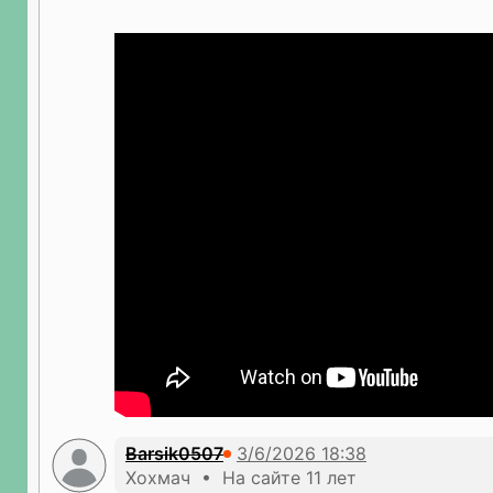
Barsik0507
Хохмач • На сайте 11 лет