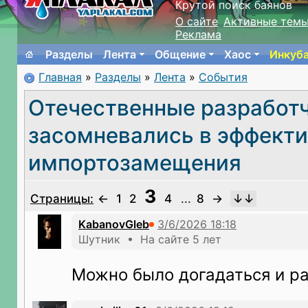
Крутой поиск баянов
О сайте
Активные тем
Реклама
Разделы
Лента
Общение
Хаос
Инкуб
Главная
»
Разделы
»
Лента
»
События
Отечественные разработ
засомневались в эффект
импортозамещения
3
Страницы:
←
1
2
4
...
8
→
KabanovGleb
Шутник • На сайте 5 лет
Можно было догадаться и р