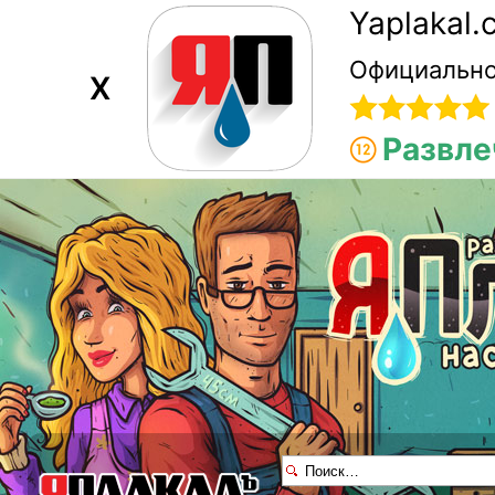
Yaplakal
Официально
X
Развле