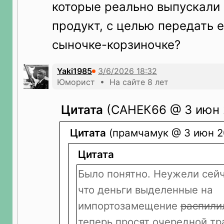
которые реально выпускали
продукт, с целью передать е
сыночке-корзиночке?
Yaki1985
Юморист • На сайте 8 лет
Цитата
(САНЕК66 @ 3 июн 2
Цитата
(прамчамук @ 3 июн 20
Цитата
Было понятно. Неужели сейч
что деньги выделенные на
импортозамещение
распили
теперь просят очередной т