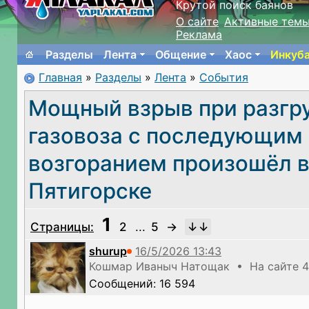
Крутой поиск баянов
О сайте
Активные тем
Реклама
Разделы
Лента
Общение
Хаос
Инкуб
Главная
»
Разделы
»
Лента
»
События
Мощный взрыв при разгр
газовоза с последующим
возгоранием произошёл 
Пятигорске
1
Страницы:
2
...
5
→
shurup
Кошмар Иваныч Натощак • На сайте 4
Сообщений: 16 594