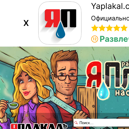
Yaplakal
Официально
X
Развле