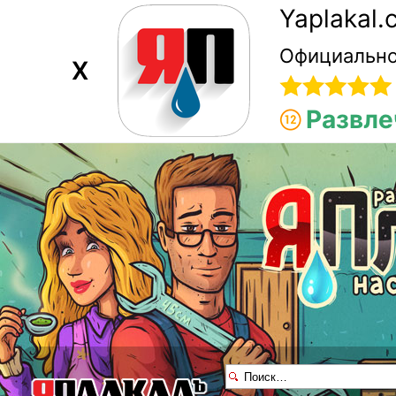
Yaplakal
Официально
X
Развле