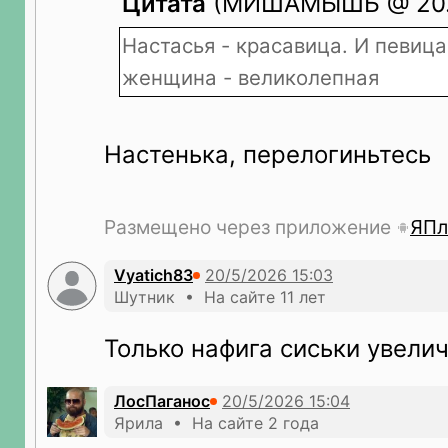
Цитата
(МИШАМЫШЬ @ 20.05
Настасья - красавица. И певица,
женщина - великолепная
Настенька, перелогиньтесь
Размещено через приложение
ЯПл
Vyatich83
Шутник • На сайте 11 лет
Только нафига сиськи увелич
ЛосПаганос
Ярила • На сайте 2 года