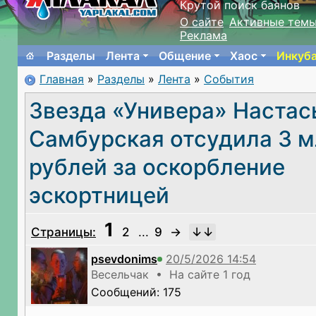
Крутой поиск баянов
О сайте
Активные тем
Реклама
Разделы
Лента
Общение
Хаос
Инкуб
Главная
»
Разделы
»
Лента
»
События
Звезда «Универа» Настас
Самбурская отсудила 3 м
рублей за оскорбление
эскортницей
1
Страницы:
2
...
9
→
psevdonims
Весельчак • На сайте 1 год
Сообщений: 175