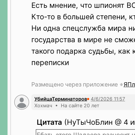
Есть мнение, что шпионят 
Кто-то в большей степени, к
Ни одна спецслужба мира н
государства в мире не смож
такого подарка судьбы, как 
переписки
Размещено через приложение
ЯПл
УбийцаТерминаторов
Хохмач • На сайте 20 лет
Цитата
(НуТыЧоБлин @ 4 ию
Ебать этого Шадаева разносит н