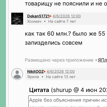
товарищу не пояснили и не 
Dekan51721
Хохмач • На сайте 7 лет
как так 60 млн.? было же 55
запизделись совсем
Размещено через приложение
ЯПл
NikitOOZ
Ярила • На сайте 13 лет
Цитата
(shurup @ 4 июн 202
Apple без объяснения причин и