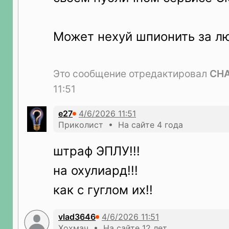
Может нехуй шпионить за л
Это сообщение отредактировал
CHA
11:51
е27
Приколист • На сайте 4 года
штраф ЭПЛУ!!!
на охулиард!!!
как с гуглом их!!
vlad3646
Хохмач • На сайте 12 лет