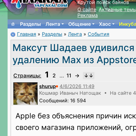
Крутой поиск баянов
О сайте
Активные тем
Реклама
Разделы
Лента
Общение
Хаос
Инкуб
Главная
»
Разделы
»
Лента
»
События
Максут Шадаев удивился
удалению Max из Appstor
1
Страницы:
2
...
11
→
shurup
Кошмар Иваныч Натощак • На сайте 4
Сообщений: 16 594
Apple без объяснения причин ис
своего магазина приложений, ог