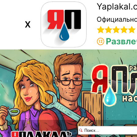
Yaplakal
Официально
X
Развле