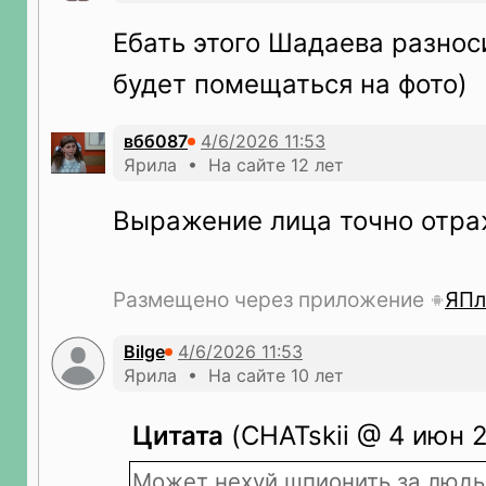
Ебать этого Шадаева разноси
будет помещаться на фото)
вбб087
Ярила • На сайте 12 лет
Выражение лица точно отр
Размещено через приложение
ЯПл
Bilge
Ярила • На сайте 10 лет
Цитата
(CHATskii @ 4 июн 2
Может нехуй шпионить за людь