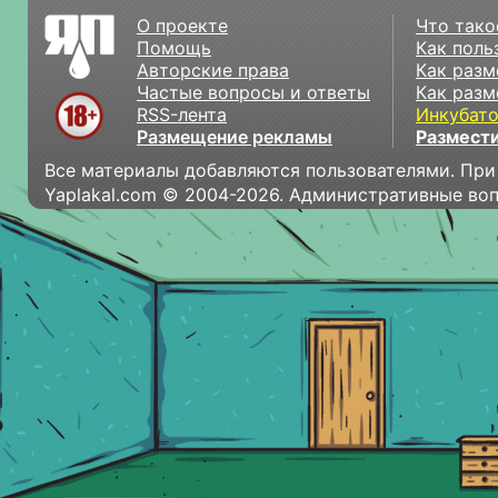
О проекте
Что тако
Помощь
Как поль
Авторские права
Как разм
Частые вопросы и ответы
Как разм
RSS-лента
Инкубат
Размещение рекламы
Размести
Все материалы добавляются пользователями. При
Yaplakal.com © 2004-2026. Административные во