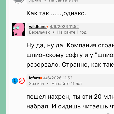
Ярила • На сайте 9 лет
Как так ......,однако.
wildhans
Весельчак • На сайте 1 год
Ну да, ну да. Компания огра
шпионскому софту и у "шпио
разорвало. Странно, как так-т
lcfvrn
Хохмач • На сайте 11 лет
пошел нахрен, ты эти 20 мл
набрал. И сидишь читаешь ч