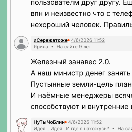
пользователм друг другу. Е
впн и неизвестно что с теле
нехороший человек. Правиль
иСережатоже
Ярила • На сайте 9 лет
Железный занавес 2.0.
А наш министр денег занять
Пустынные земли-цель план
И наёмные менеджеры всяч
способствуют и внутренние 
НуТыЧоБлин
Идея... Идея ..И где я нахожусь? • На са