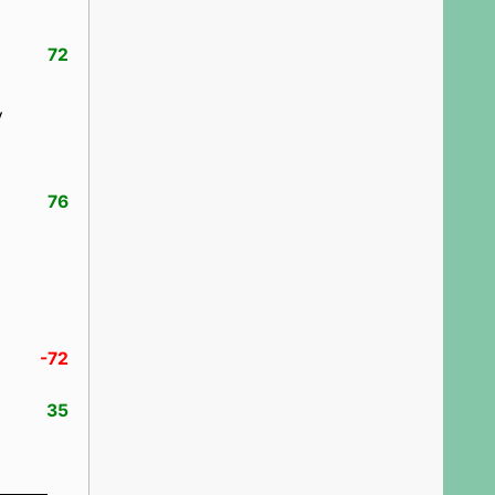
72
у
76
-72
35