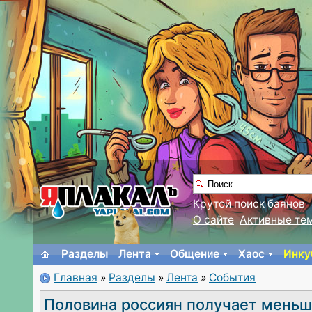
Крутой поиск баянов
О сайте
Активные те
Разделы
Лента
Общение
Хаос
Инку
Главная
»
Разделы
»
Лента
»
События
Половина россиян получает меньш