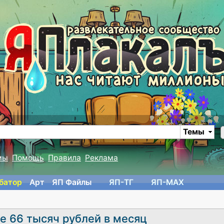
Темы
мы
Помощь
Правила
Реклама
батор
Арт
ЯП Файлы
ЯП-TГ
ЯП-MAX
е 66 тысяч рублей в месяц