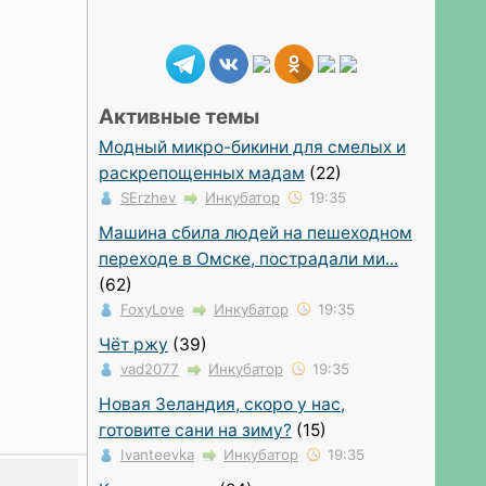
Активные темы
Модный микро-бикини для смелых и
раскрепощенных мадам
(22)
SErzhev
Инкубатор
19:35
Машина сбила людей на пешеходном
переходе в Омске, пострадали ми...
(62)
FoxyLove
Инкубатор
19:35
Чёт ржу
(39)
vad2077
Инкубатор
19:35
Новая Зеландия, скоро у нас,
готовите сани на зиму?
(15)
Ivanteevka
Инкубатор
19:35