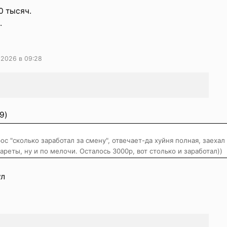
0 тысяч.
.
 2026 в 09:28
9)
ос "сколько заработал за смену", отвечает-да хуйня полная, заехал
ареты, ну и по мелочи. Осталось 3000р, вот столько и заработал))
ул