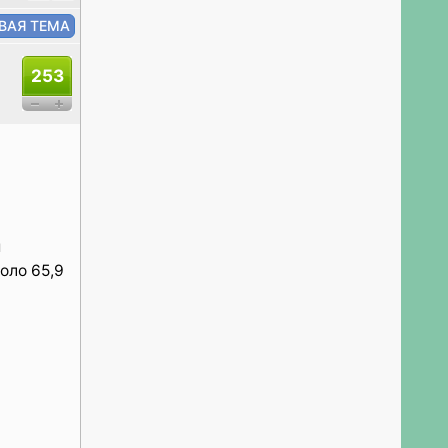
253
и
оло 65,9