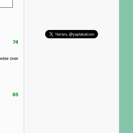
74
днем они
65