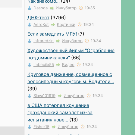
Как знакомо...
(24)
Dasoda
Инкубатор
19:35
ДНК-тест
(3796)
AeroKot
Картинки
19:34
Если замедлить МЯУ!
(7)
infraredzin
Инкубатор
19:34
Художественный фильм "Ограбление
по-доминикански"
(66)
imbecile55
Видео
19:34
Круговое движение, совмещенное с
велосипедным круговым. Водители...
(39)
Slava101919
Инкубатор
19:34
в США потерпел крушение
гражданский самолет из-за
испытания нове...
(13)
Fisher15
Инкубатор
19:34