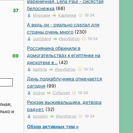
Вареничная. Lena Paul - сисястая
белоснежка
(66)
37
Мурчанн
Картинки
19:34
А ведь он - реально сделал для
страны очень много
(230)
sochirand
Инкубатор
19:34
Россиянина обвинили в
домогательствах к египтянке на
69
дискотеке в...
(42)
kashnia
Инкубатор
19:34
День подкаблучника отмечается
сегодня
(99)
motya
События
19:34
Рюкзак выживальщика, детвора
лная,
радует.
(32)
лько и
poopkin
Инкубатор
19:34
Обзор активных тем »