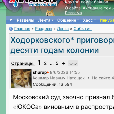
Крутой поиск баянов
О сайте
Активные тем
Реклама
Разделы
Лента
Общение
Хаос
Инкуб
Главная
»
Разделы
»
Лента
»
События
Ходорковского* приговор
десяти годам колонии
1
Страницы:
2
...
5
→
shurup
Кошмар Иваныч Натощак • На сайте 4
Сообщений: 16 594
Московский суд заочно признал 
«ЮКОСа» виновным в распростр