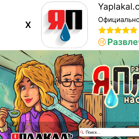
Yaplakal
Официально
X
Развле