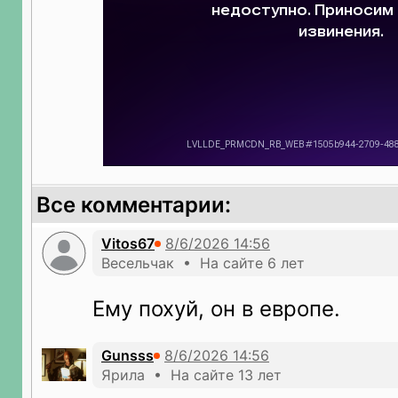
Все комментарии:
Vitos67
Весельчак • На сайте 6 лет
Ему похуй, он в европе.
Gunsss
Ярила • На сайте 13 лет