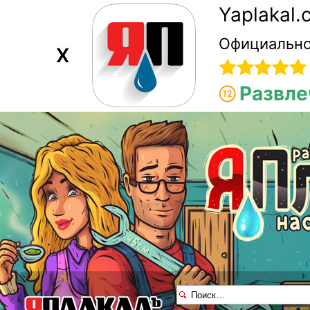
Yaplakal
Официально
X
Развле