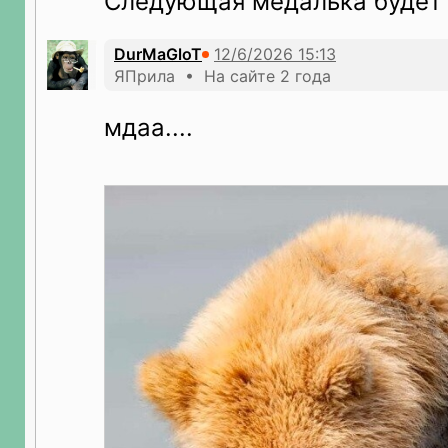
Следующая медалька будет 
DurMaGloT
ЯПрила • На сайте 2 года
мдаа....