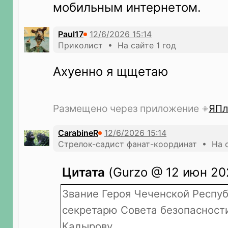
мобильным интернетом.
Paul17
Приколист • На сайте 1 год
Ахуенно я щщетаю
Размещено через приложение
ЯПл
CarabineR
Стрелок-садист фанат-координат • На с
Цитата
(Gurzo @ 12 июн 202
Звание Героя Чеченской Респу
секретарю Совета безопасност
Кадырову.