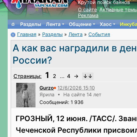
Крутой поиск баянов
О сайте
Активные тем
Реклама
Разделы
Лента
Общение
Хаос
Инкуб
Главная
»
Разделы
»
Лента
»
События
А как вас наградили в де
России?
1
Страницы:
2
...
4
→
Gurzo
Ярила • На сайте 14 лет
Сообщений: 1 936
ГРОЗНЫЙ, 12 июня. /ТАСС/. Зван
Чеченской Республики присвои