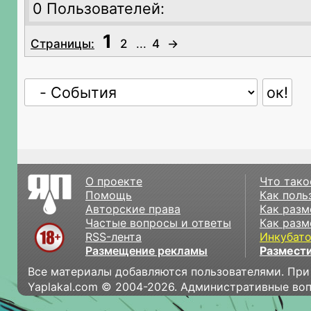
0 Пользователей:
1
Страницы:
2
...
4
→
О проекте
Что тако
Помощь
Как поль
Авторские права
Как разм
Частые вопросы и ответы
Как разм
RSS-лента
Инкубат
Размещение рекламы
Размести
Все материалы добавляются пользователями. При
Yaplakal.com © 2004-2026. Административные во