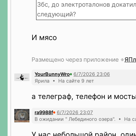
Збс, до электроталонов докати
следующий?
И мясо
Размещено через приложение
ЯПл
YourBunnyWro
Ярила • На сайте 9 лет
а телеграф, телефон и мосты
ra9988f
В ожидании " Лебединого озера". • На с
У нас небольшой район, оди