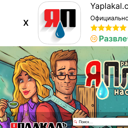
Yaplakal
Официально
X
Развле