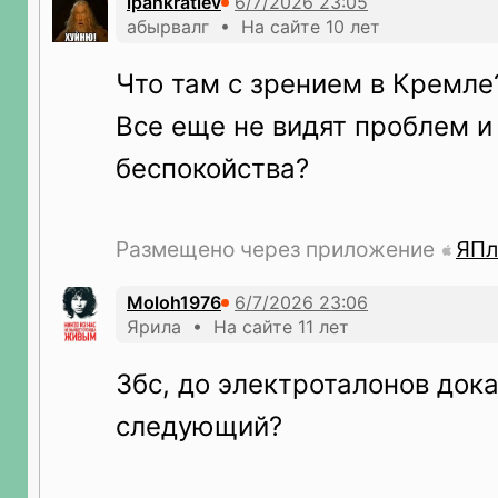
ipankratiev
абырвалг • На сайте 10 лет
Что там с зрением в Кремле
Все еще не видят проблем и
беспокойства?
Размещено через приложение
ЯПл
Moloh1976
Ярила • На сайте 11 лет
Збс, до электроталонов док
следующий?