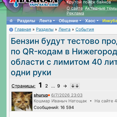
Крутой поиск баянов
О сайте
Активные тем
Реклама
Разделы
Лента
Общение
Хаос
Инкуб
Главная
»
Разделы
»
Лента
»
События
Бензин будут тестово пр
по QR-кодам в Нижегоро
области с лимитом 40 ли
одни руки
1
Страницы:
2
...
9
→
shurup
Кошмар Иваныч Натощак • На сайте 4
Сообщений: 16 594