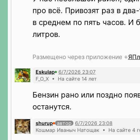
про всё. Привозят раз в два
в среднем по пять часов. И б
литров.
Размещено через приложение
ЯПл
Eskulap
F_O_X • На сайте 14 лет
Бензин рано или поздно поя
останутся.
shurup
автор
Кошмар Иваныч Натощак • На сайте 4 г