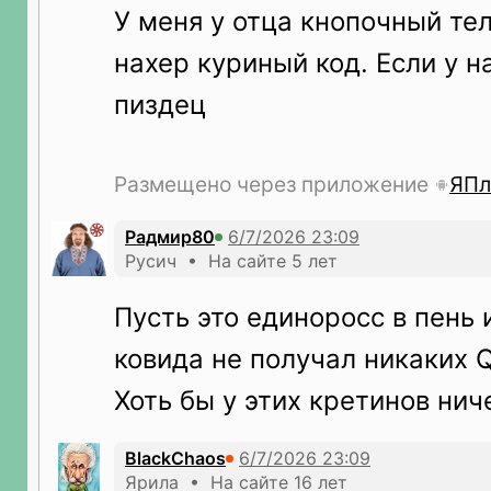
У меня у отца кнопочный те
нахер куриный код. Если у на
пиздец
Размещено через приложение
ЯПл
Радмир80
Русич • На сайте 5 лет
Пусть это единоросс в пень 
ковида не получал никаких Q
Хоть бы у этих кретинов нич
BlackChaos
Ярила • На сайте 16 лет