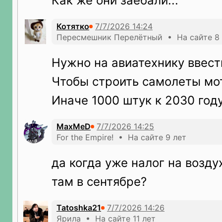
Как же они заебали...
Котятко
Пересмешник Перелётный • На сайте 8 
Нужно на авиатехнику ввест
Чтобы строить самолеты мо
Иначе 1000 штук к 2030 году
MaxMeD
For the Empire! • На сайте 9 лет
да когда уже налог на возду
там в сентябре?
Tatoshka21
Ярила • На сайте 11 лет