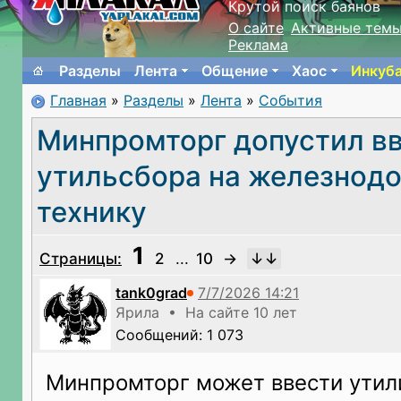
Крутой поиск баянов
О сайте
Активные тем
Реклама
Разделы
Лента
Общение
Хаос
Инкуб
Главная
»
Разделы
»
Лента
»
События
Минпромторг допустил в
утильсбора на железнод
технику
1
Страницы:
2
...
10
→
tank0grad
Ярила • На сайте 10 лет
Сообщений: 1 073
Минпромторг может ввести утил