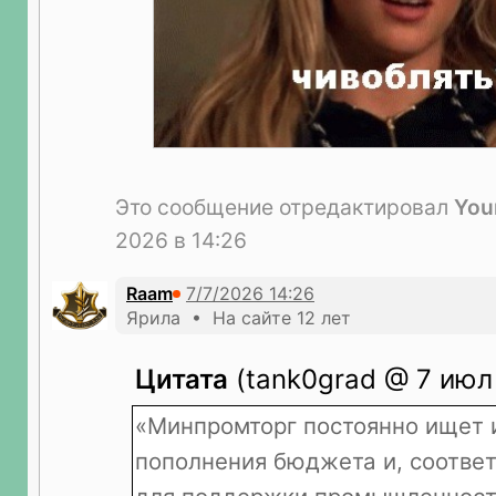
Это сообщение отредактировал
You
2026 в 14:26
Raam
Ярила • На сайте 12 лет
Цитата
(tank0grad @ 7 июл 
«Минпромторг постоянно ищет 
пополнения бюджета и, соответ