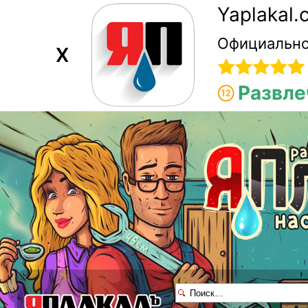
Yaplakal
Официально
X
Развле