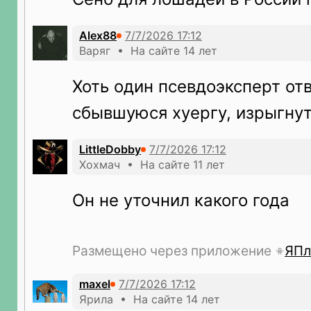
Alex88
Варяг • На сайте 14 лет
Хоть один псевдоэксперт отв
сбывшуюся хуергу, изрыгнут
LittleDobby
Хохмач • На сайте 11 лет
Он не уточнил какого года
Размещено через приложение
ЯПл
maxel
Ярила • На сайте 14 лет