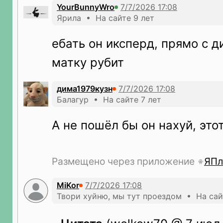
YourBunnyWro
Ярила • На сайте 9 лет
ебать он иксперд, прямо с д
матку рубит
дима1979кузн
Балагур • На сайте 7 лет
А не пошёл бы он нахуй, этот
Размещено через приложение
ЯПл
MiKor
Твори хуйню, мы тут проездом • На сай