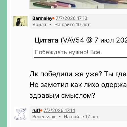
Bаrmаley
Ярила • На сайте 10 лет
Цитата
(VAV54 @ 7 июл 202
Побеждать нужно! Всё.
Дк победили же уже? Ты где
Не заметил как лихо одержа
здравым смыслом?
ruff
Весельчак • На сайте 17 лет