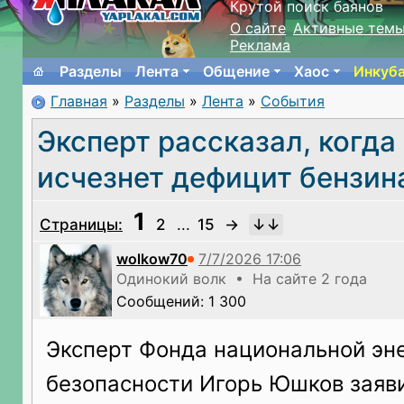
Крутой поиск баянов
О сайте
Активные тем
Реклама
Разделы
Лента
Общение
Хаос
Инкуб
Главная
»
Разделы
»
Лента
»
События
Эксперт рассказал, когда
исчезнет дефицит бензин
1
Страницы:
2
...
15
→
wolkow70
Одинокий волк • На сайте 2 года
Сообщений: 1 300
Эксперт Фонда национальной эн
безопасности Игорь Юшков заяви