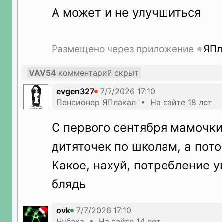
А может и не улучшиться
Размещено через приложение
ЯПл
VAV54
комментарий скрыт
evgen327
Пенсионер ЯПлакал • На сайте 18 лет
С первого сентября мамочки
дитяточек по школам, а пот
Какое, нахуй, потребление у
блядь
ovk
Чубака • На сайте 14 лет