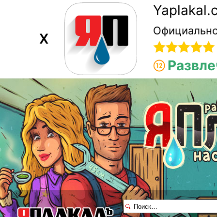
Yaplakal
Официально
X
Развле