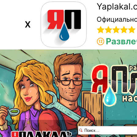
Yaplakal
Официально
X
Развле