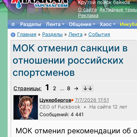
Крутой поиск баянов
О сайте
Активные тем
Реклама
Разделы
Лента
Общение
Хаос
Инкуб
Главная
»
Разделы
»
Лента
»
События
МОК отменил санкции в
отношении российских
спортсменов
1
Страницы:
2
...
8
→
Цукербергов
CEO of Fuckbook • На сайте 12 лет
Сообщений: 4 441
МОК отменил рекомендации об о