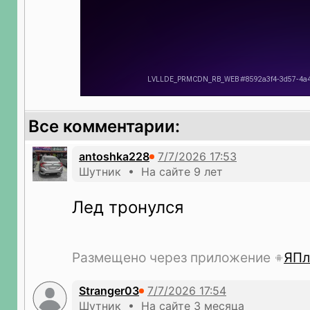
Все комментарии:
antoshka228
Шутник • На сайте 9 лет
Лед тронулся
Размещено через приложение
ЯПл
Stranger03
Шутник • На сайте 3 месяца