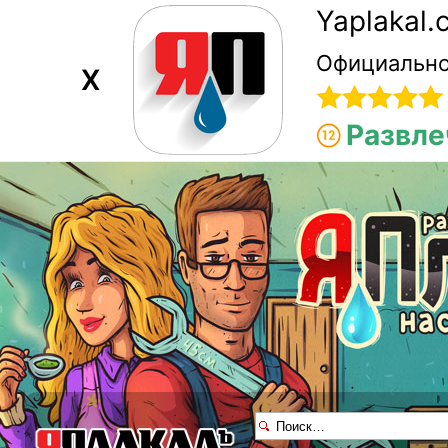
Yaplakal
Официально
X
Развле