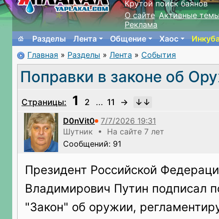
Крутой поиск баянов
О сайте
Активные тем
Реклама
Разделы
Лента
Общение
Хаос
Инкуб
Главная
»
Разделы
»
Лента
»
События
Поправки в законе об Ор
1
Страницы:
2
...
11
→
D0nVit0
Шутник • На сайте 7 лет
Сообщений: 91
Президент Российской Федерац
Владимирович Путин подписал п
"Закон" об оружии, регламенти