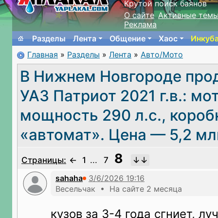
Крутой поиск баянов
О сайте
Активные тем
Реклама
Разделы
Лента
Общение
Хаос
Инкуб
Главная
»
Разделы
»
Лента
»
Авто/Мото
В Нижнем Новгороде про
УАЗ Патриот 2021 г.в.: мот
мощность 290 л.с., короб
«автомат». Цена — 5,2 мл
8
Страницы:
←
1
...
7
sahaha
Весельчак • На сайте 2 месяца
кузов за 3-4 года сгниет, лу