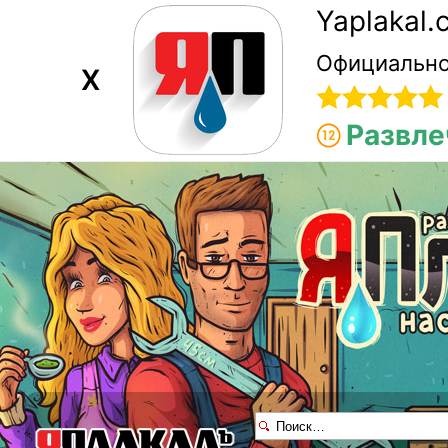
Yaplakal
Официально
X
Развле