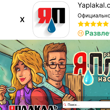
Yaplakal
Официально
X
Развле