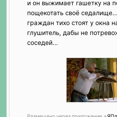
и он выжимает гашетку на п
пощекотать своё седалище..
граждан тихо стоят у окна 
глушитель, дабы не потрево
соседей...
Размещено через приложение
ЯПл