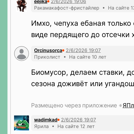
eejika
Ракамакафост-фристайлер • На сайте 1
Имхо, чепуха ебаная только 
виде пердящего до отсечки х
Orcinusorca
Приколист • На сайте 10 лет
Биомусор, делаем ставки, 
сезона доживёт или угандо
Размещено через приложение
ЯПл
wadimkad
Ярила • На сайте 12 лет