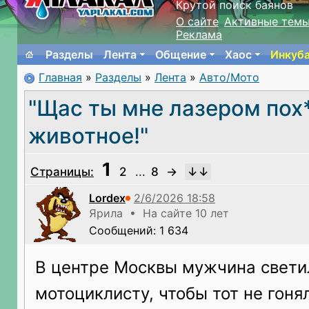
Крутой поиск баянов
О сайте
Активные тем
Реклама
Разделы
Лента
Общение
Хаос
Инкуб
Главная
»
Разделы
»
Лента
»
Авто/Мото
"Щас ты мне лазером пох
животное!"
1
Страницы:
2
...
8
→
Lordex
Ярила • На сайте 10 лет
Сообщений: 1 634
В центре Москвы мужчина светил
мотоциклисту, чтобы тот не гоня