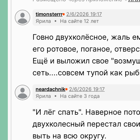
timonsterrr
Ярила • На сайте 12 лет
Говно двухколёсное, жаль ем
его ротовое, поганое, отвер
Ещё и выложил свое "возму
сеть....совсем тупой как рыб
neardachnik
Ярила • На сайте 3 года
"И лёг спать". Наверное пото
двухколесный перестал сво
выть на всю округу.