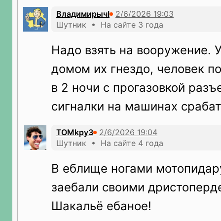
ВладимирычI
Шутник • На сайте 3 года
Надо взять на вооружение. 
домом их гнездо, человек п
в 2 ночи с прогазовкой раз
сигналки на машинах сраба
TOMkpy3
Шутник • На сайте 4 года
В еблище ногами мотопидару
заебали своими дристоперд
Шакальё ебаное!