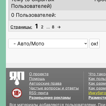
Пользователей)
0 Пользователей:
1
Страницы:
2
...
8
→
О проекте
Что тако
Помощь
Как поль
Авторские права
Как разм
Частые вопросы и ответы
Как разм
RSS-лента
Инкубат
Размещение рекламы
Размести
Все материалы добавляются пользователями. При