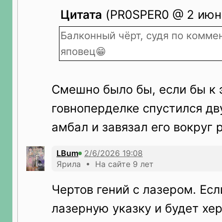
Цитата
(PR0SPER0 @ 2 июн 
Балконный чёрт, судя по комме
яповец😁
Смешно было бы, если бы к 
говноперделке спустился д
амбал и завязал его вокруг р
LBum
Ярила • На сайте 9 лет
Чертов гений с лазером. Ес
лазерную указку и будет хе