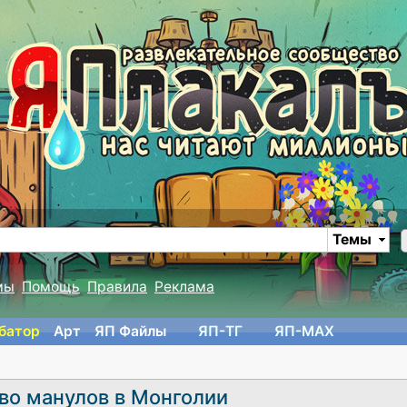
Темы
мы
Помощь
Правила
Реклама
батор
Арт
ЯП Файлы
ЯП-TГ
ЯП-MAX
во манулов в Монголии