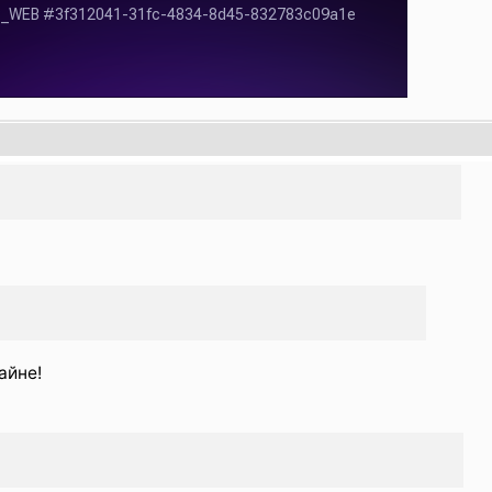
айне!