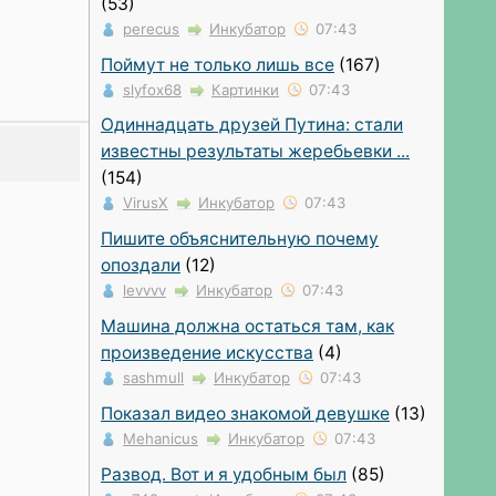
(53)
perecus
Инкубатор
07:43
Поймут не только лишь все
(167)
slyfox68
Картинки
07:43
Одиннадцать друзей Путина: стали
известны результаты жеребьевки ...
(154)
VirusX
Инкубатор
07:43
Пишите объяснительную почему
опоздали
(12)
levvvv
Инкубатор
07:43
Машина должна остаться там, как
произведение искусства
(4)
sashmull
Инкубатор
07:43
Показал видео знакомой девушке
(13)
Mehanicus
Инкубатор
07:43
Развод. Вот и я удобным был
(85)