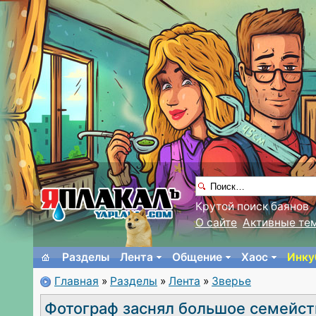
Крутой поиск баянов
О сайте
Активные те
Разделы
Лента
Общение
Хаос
Инку
Главная
»
Разделы
»
Лента
»
Зверье
Фотограф заснял большое семейст