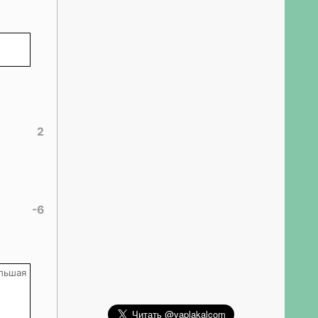
2
-6
ольшая