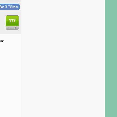
117
жна