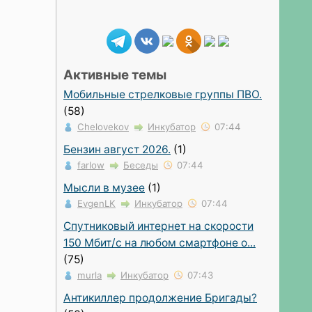
Активные темы
Мобильные стрелковые группы ПВО.
(58)
Chelovekov
Инкубатор
07:44
Бензин август 2026.
(1)
farlow
Беседы
07:44
Мысли в музее
(1)
EvgenLK
Инкубатор
07:44
Спутниковый интернет на скорости
150 Мбит/с на любом смартфоне о...
(75)
murla
Инкубатор
07:43
Антикиллер продолжение Бригады?