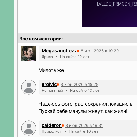
Все комментарии:
Megasanchezz
8 июн 2026 в 19:29
Ярила • На сайте 12 лет
Милота же
erolvic
8 июн 2026 в 19:29
Не понятый • На сайте 13 лет
Надеюсь фотограф сохранил локацию в т
Пускай себе манулы живут, как жили!
calderon
8 июн 2026 в 19:31
Приколист • На сайте 10 лет