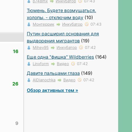
p748mx
Инкубатор
07:43
Тюмень. Будете возмущаться.
холопы, - отключим воду
(10)
Монтеррик
Инкубатор
07:43
Путин расширил основания для
выдворения мигрантов
(19)
Mihey95
Инкубатор
07:42
16
Еще одна "фишка" Wildberries
(164)
Linxform
Видео
07:42
Давите пальцами глаза
(149)
AlDianochka
Видео
07:42
26
Обзор активных тем »
9