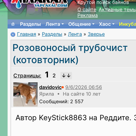
Крутой поиск баянов
О сайте
Активные тем
Реклама
Разделы
Лента
Общение
Хаос
Инкуб
Главная
»
Разделы
»
Лента
»
Зверье
Розовоносый трубочист
(котовторник)
1
Страницы:
2
davidovic
Ярила • На сайте 10 лет
Сообщений: 2 557
Автор KeyStick8863 на Реддите. 