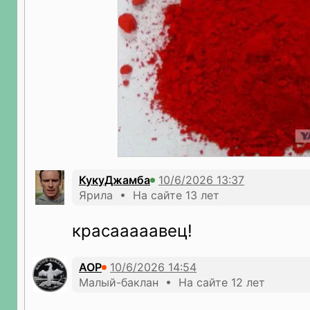
КукуДжамба
Ярила • На сайте 13 лет
красааааавец!
AOP
Малый-баклан • На сайте 12 лет