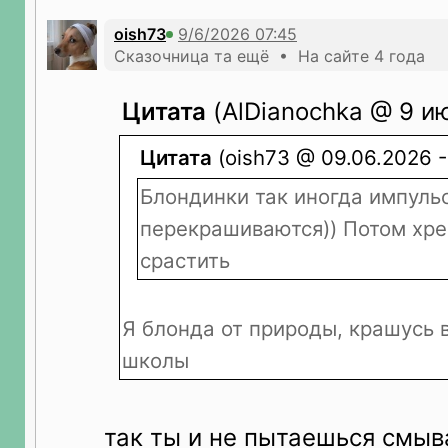
oish73
Сказочница та ещё • На сайте 4 года
Цитата
(AlDianochka @ 9 ию
Цитата
(oish73 @ 09.06.2026 -
Блондинки так иногда импуль
перекрашиваются)) Потом хр
срастить
Я блонда от природы, крашусь 
школы
так ты и не пытаешься смыва