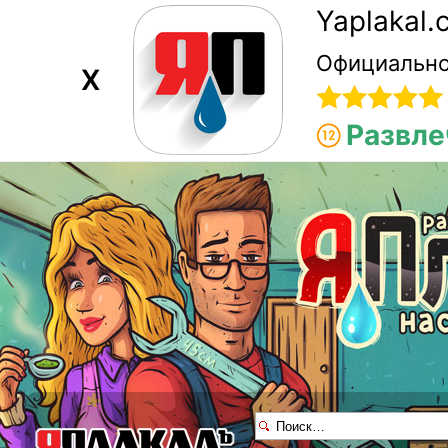
Yaplakal
Официально
X
Развле